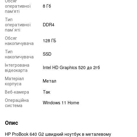
Обсяг
оперативної
8 Гб
пам'яті
Тип
оперативної
DDR4
пам`яті
Обсяг
128 ГБ
накопичувача
Тип
SSD
накопичувача
Інтегрована
Intel HD Graphics 520 до 2гб
відеокарта
Матеріал
Метал
корпуса
Веб-камера
Так
Операційна
Windows 11 Home
система
Опис
HP ProBook 640 G2 швидкий ноутбук в металевому