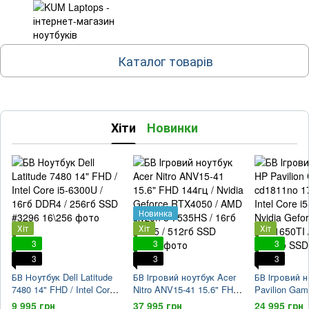
Каталог товарів
Хіти
Новинки
Новинка
Хіт
Хіт
Хіт
3
3
3
3
3
3
БВ Ноутбук Dell Latitude
БВ Ігровий ноутбук Acer
БВ Ігровий 
7480 14" FHD / Intel Core
Nitro ANV15-41 15.6" FHD
Pavilion Gam
i5-6300U / 16гб DDR4 /
144гц / Nvidia Geforce
cd1811no 17.3
9 995 грн
37 995 грн
24 995 грн