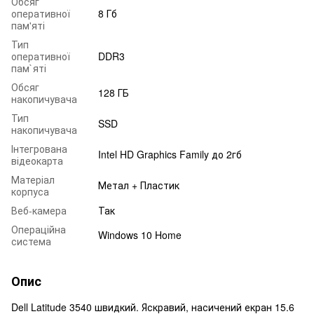
Обсяг
оперативної
8 Гб
пам'яті
Тип
оперативної
DDR3
пам`яті
Обсяг
128 ГБ
накопичувача
Тип
SSD
накопичувача
Інтегрована
Intel HD Graphics Family до 2гб
відеокарта
Матеріал
Метал + Пластик
корпуса
Веб-камера
Так
Операційна
Windows 10 Home
система
Опис
Dell Latitude 3540 швидкий. Яскравий, насичений екран 15.6