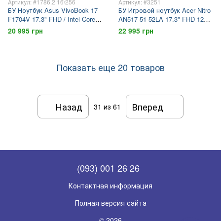
Артикул: #1786.2 16\256
Артикул: #3251
БУ Ноутбук Asus VivoBook 17
БУ Игровой ноутбук Acer Nitro
F1704V 17.3" FHD / Intel Core 5-
AN517-51-52LA 17.3" FHD 120гц
120U / 16гб DDR4 / 256гб SSD
/ Nvidia Geforce GTX 1650 /
20 995 грн
22 995 грн
Intel Core 5-9300H / 16гб DDR4 /
512гб SSD
Показать еще 20 товаров
Назад
Вперед
31
из 61
(093) 001 26 26
Контактная информация
Полная версия сайта
© 2026