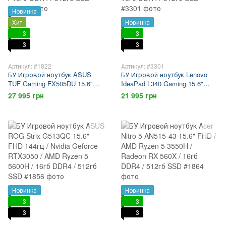
Новинка
Хит
Новинка
3
3
3
3
Артикул: #1822
Артикул: #3301
БУ Игровой ноутбук ASUS
БУ Игровой ноутбук Lenovo
TUF Gaming FX505DU 15.6"
IdeaPad L340 Gaming 15.6"
FHD 120гц / Nvidia Geforce GTX
FHD / Intel Core i5-9300HF /
27 995 грн
21 995 грн
1660Ti / Ryzen 7-3750H / 16гб
GTX 1650 / 16гб DDR4 / 512гб
DDR4 / 512гб SSD
SSD
Новинка
Новинка
3
3
3
3