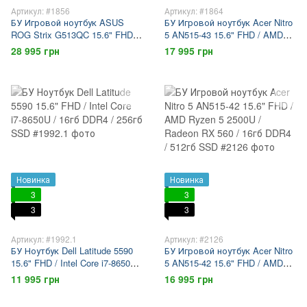
Артикул: #1856
Артикул: #1864
БУ Игровой ноутбук ASUS
БУ Игровой ноутбук Acer Nitro
ROG Strix G513QC 15.6" FHD
5 AN515-43 15.6" FHD / AMD
144гц / Nvidia Geforce RTX3050
Ryzen 5 3550H / Radeon RX
28 995 грн
17 995 грн
/ AMD Ryzen 5 5600H / 16гб
560X / 16гб DDR4 / 512гб SSD
DDR4 / 512гб SSD
Новинка
Новинка
3
3
3
3
Артикул: #1992.1
Артикул: #2126
БУ Ноутбук Dell Latitude 5590
БУ Игровой ноутбук Acer Nitro
15.6" FHD / Intel Core i7-8650U /
5 AN515-42 15.6" FHD / AMD
16гб DDR4 / 256гб SSD
Ryzen 5 2500U / Radeon RX 560
11 995 грн
16 995 грн
/ 16гб DDR4 / 512гб SSD