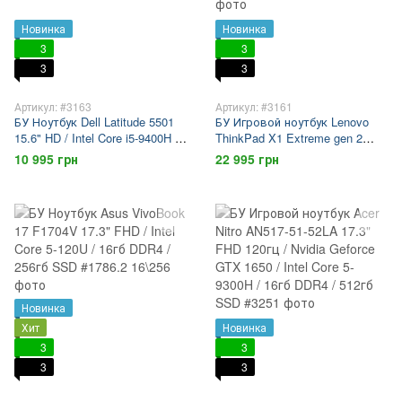
Новинка
Новинка
3
3
3
3
Артикул: #3163
Артикул: #3161
БУ Ноутбук Dell Latitude 5501
БУ Игровой ноутбук Lenovo
15.6" HD / Intel Core i5-9400H /
ThinkPad X1 Extreme gen 2
16гб DDR4 / 256гб SSD
15.6" FHD / Intel Core i7-9850H /
10 995 грн
22 995 грн
GTX 1650 / 16гб DDR4 / 512гб
SSD
Новинка
Хит
Новинка
3
3
3
3