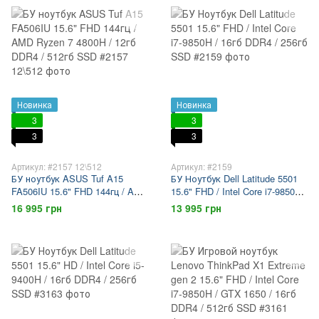
Новинка
Новинка
3
3
3
3
Артикул: #2157 12\512
Артикул: #2159
БУ ноутбук ASUS Tuf A15
БУ Ноутбук Dell Latitude 5501
FA506IU 15.6" FHD 144гц / AMD
15.6" FHD / Intel Core i7-9850H /
Ryzen 7 4800H / 12гб DDR4 /
16гб DDR4 / 256гб SSD
16 995 грн
13 995 грн
512гб SSD