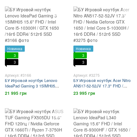
16гб DDR4 / 512гб SSD
DDR4 / 512гб SSD
Новинка
Новинка
3
3
3
3
Артикул: #3166
Артикул: #3275
БУ Игровой ноутбук Lenovo
БУ Игровой ноутбук Acer Nitro
IdeaPad Gaming 3 15IMH05
AN517-52-52JV 17.3" FHD /
15.6" FHD / Intel Core i5-10300H
Nvidia Geforce GTX 1650 / Intel
21 995 грн
23 995 грн
/ GTX 1650 /16гб DDR4/ 512гб
Core 5-10300H / 16гб DDR4 /
SSD
512гб SSD