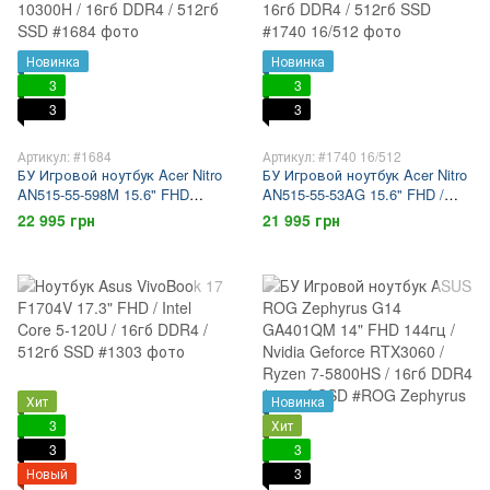
Новинка
Новинка
3
3
3
3
Артикул: #1684
Артикул: #1740 16/512
БУ Игровой ноутбук Acer Nitro
БУ Игровой ноутбук Acer Nitro
AN515-55-598M 15.6" FHD
AN515-55-53AG 15.6" FHD /
144гц / Nvidia Geforce GTX
Nvidia Geforce GTX 1650 / Intel
22 995 грн
21 995 грн
1650ti / Intel Core 5-10300H /
Core 5-10300H / 16гб DDR4 /
16гб DDR4 / 512гб SSD
512гб SSD
Хит
Новинка
3
Хит
3
3
Новый
3