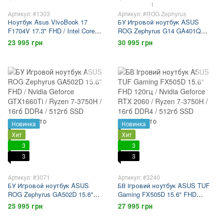
1
Артикул: #1303
Артикул: #ROG Zephyrus
Ноутбук Asus VivoBook 17
БУ Игровой ноутбук ASUS
F1704V 17.3" FHD / Intel Core 5-
ROG Zephyrus G14 GA401QM
120U / 16гб DDR4 / 512гб SSD
14" FHD 144гц / Nvidia Geforce
23 995 грн
30 995 грн
RTX3060 / Ryzen 7-5800HS /
16гб DDR4 / 512гб SSD
Новинка
Новинка
Хит
Хит
3
3
3
3
Артикул: #3071
Артикул: #3240
БУ Игровой ноутбук ASUS
БВ Ігровий ноутбук ASUS TUF
ROG Zephyrus GA502D 15.6"
Gaming FX505D 15.6" FHD
FHD / Nvidia Geforce
120гц / Nvidia Geforce RTX
25 995 грн
27 995 грн
GTX1660Ti / Ryzen 7-3750H /
2060 / Ryzen 7-3750H / 16гб