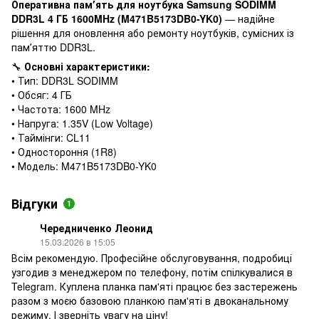
Оперативна памʼять для ноутбука Samsung SODIMM
DDR3L 4 ГБ 1600MHz (M471B5173DB0-YK0)
— надійне
рішення для оновлення або ремонту ноутбуків, сумісних із
памʼяттю DDR3L.
🔧
Основні характеристики:
• Тип: DDR3L SODIMM
• Обсяг: 4 ГБ
• Частота: 1600 MHz
• Напруга: 1.35V (Low Voltage)
• Таймінги: CL11
• Одностороння (1R8)
• Модель: M471B5173DB0-YK0
Відгуки
1
Чередниченко Леонид
15.03.2026 в 15:05
Всім рекомендую. Професійне обслуговування, подробиці
узгодив з менеджером по телефону, потім спілкувалися в
Telegram. Куплена планка пам'яті працює без застережень
разом з моєю базовою планкою пам'яті в двоканальному
режиму. І зверніть увагу на ціну!