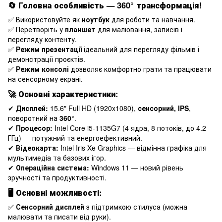
🔄
Головна особливість — 360° трансформація!
✅ Використовуйте як
ноутбук
для роботи та навчання.
✅ Перетворіть у
планшет
для малювання, записів і
перегляду контенту.
✅
Режим презентації
ідеальний для перегляду фільмів і
демонстрації проєктів.
✅
Режим консолі
дозволяє комфортно грати та працювати
на сенсорному екрані.
🚀
Основні характеристики:
✔
Дисплей:
15.6" Full HD (1920x1080),
сенсорний, IPS
,
поворотний на
360°
.
✔
Процесор:
Intel Core i5-1135G7 (4 ядра, 8 потоків, до 4.2
ГГц) — потужний та енергоефективний.
✔
Відеокарта:
Intel Iris Xe Graphics — відмінна графіка для
мультимедіа та базових ігор.
✔
Операційна система:
Windows 11 — новий рівень
зручності та продуктивності.
🖥
Основні можливості:
✅
Сенсорний дисплей
з підтримкою стилуса (можна
малювати та писати від руки).