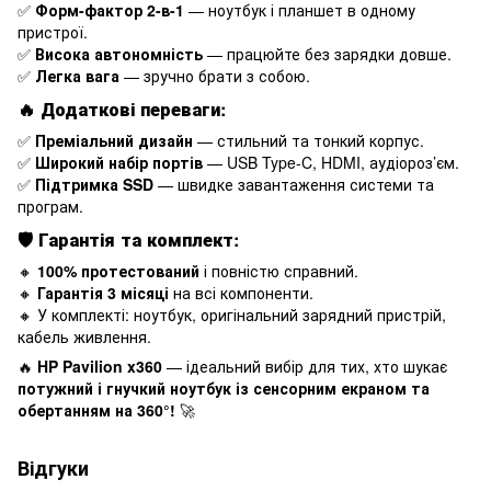
✅
Форм-фактор 2-в-1
— ноутбук і планшет в одному
пристрої.
✅
Висока автономність
— працюйте без зарядки довше.
✅
Легка вага
— зручно брати з собою.
🔥
Додаткові переваги:
✅
Преміальний дизайн
— стильний та тонкий корпус.
✅
Широкий набір портів
— USB Type-C, HDMI, аудіороз’єм.
✅
Підтримка SSD
— швидке завантаження системи та
програм.
🛡
Гарантія та комплект:
🔸
100% протестований
і повністю справний.
🔸
Гарантія 3 місяці
на всі компоненти.
🔸 У комплекті: ноутбук, оригінальний зарядний пристрій,
кабель живлення.
🔥
HP Pavilion x360
— ідеальний вибір для тих, хто шукає
потужний і гнучкий ноутбук із сенсорним екраном та
обертанням на 360°!
🚀
Відгуки