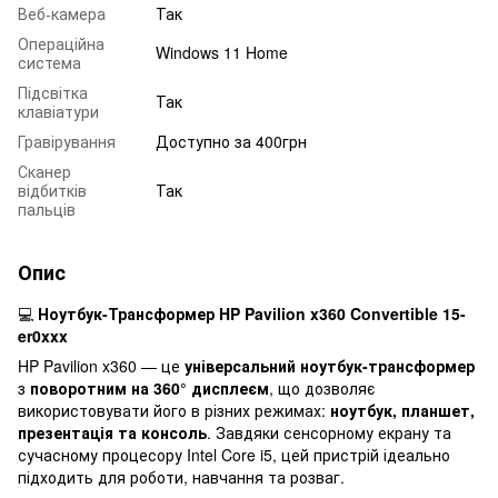
Веб-камера
Так
Операційна
Windows 11 Home
система
Підсвітка
Так
клавіатури
Гравірування
Доступно за 400грн
Сканер
відбитків
Так
пальців
Опис
💻
Ноутбук-Трансформер HP Pavilion x360 Convertible 15-
er0xxx
HP Pavilion x360 — це
універсальний ноутбук-трансформер
з
поворотним на 360° дисплеєм
, що дозволяє
використовувати його в різних режимах:
ноутбук, планшет,
презентація та консоль
. Завдяки сенсорному екрану та
сучасному процесору Intel Core i5, цей пристрій ідеально
підходить для роботи, навчання та розваг.