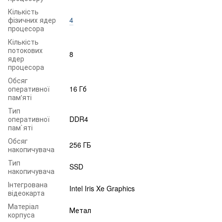
Кількість
фізичних ядер
4
процесора
Кількість
потокових
8
ядер
процесора
Обсяг
оперативної
16 Гб
пам'яті
Тип
оперативної
DDR4
пам`яті
Обсяг
256 ГБ
накопичувача
Тип
SSD
накопичувача
Інтегрована
Intel Iris Xe Graphics
відеокарта
Матеріал
Метал
корпуса