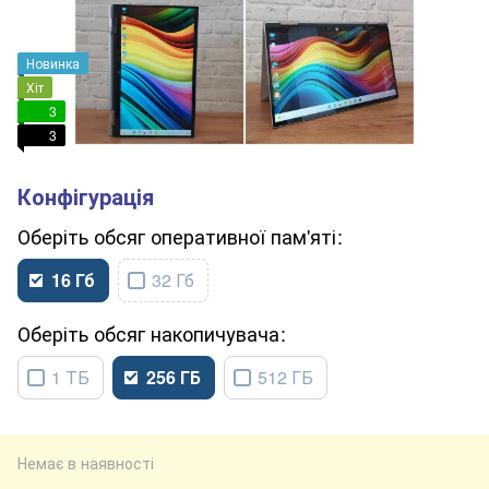
Новинка
Хіт
3
3
обсяг оперативної пам'яті
16 Гб
32 Гб
обсяг накопичувача
1 ТБ
256 ГБ
512 ГБ
Немає в наявності