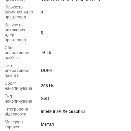
Кількість
фізичних ядер
4
процесора
Кількість
потокових
8
ядер
процесора
Обсяг
оперативної
16 Гб
пам'яті
Тип
оперативної
DDR4
пам`яті
Обсяг
256 ГБ
накопичувача
Тип
SSD
накопичувача
Інтегрована
Intel® Iris® Xe Graphics
відеокарта
Матеріал
Метал
корпуса