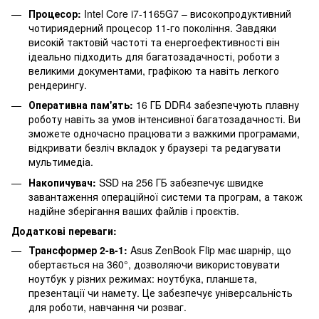
Процесор:
Intel Core i7-1165G7 – високопродуктивний
чотириядерний процесор 11-го покоління. Завдяки
високій тактовій частоті та енергоефективності він
ідеально підходить для багатозадачності, роботи з
великими документами, графікою та навіть легкого
рендерингу.
Оперативна пам'ять:
16 ГБ DDR4 забезпечують плавну
роботу навіть за умов інтенсивної багатозадачності. Ви
зможете одночасно працювати з важкими програмами,
відкривати безліч вкладок у браузері та редагувати
мультимедіа.
Накопичувач:
SSD на 256 ГБ забезпечує швидке
завантаження операційної системи та програм, а також
надійне зберігання ваших файлів і проєктів.
Додаткові переваги:
Трансформер 2-в-1:
Asus ZenBook Flip має шарнір, що
обертається на 360°, дозволяючи використовувати
ноутбук у різних режимах: ноутбука, планшета,
презентації чи намету. Це забезпечує універсальність
для роботи, навчання чи розваг.