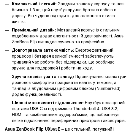
Компактний і легкий:
Завдяки тонкому корпусу та вазі
близько 1.3 кг, цей ноутбук зручно брати із собою в
дорогу. Він чудово підходить для активного стилю
життя.
Преміальний дизайн:
Металевий корпус із стильним
оздобленням додає елегантності й довговічності. Asus
ZenBook Flip виглядає сучасно та професійно.
Довготривала автономність:
Енергоефективний
процесор і батарея великої ємності забезпечують
тривалий час роботи без підзарядки, що особливо
зручно для подорожей і роботи на ходу.
Зручна клавіатура та тачпад:
Підсвічування клавіатури
дозволяє комфортно працювати навіть у темряві, а
тачпад із вбудованим цифровим блоком (NumberPad)
додає функціональності.
Широкі можливості підключення:
Ноутбук оснащений
портами USB-C із підтримкою Thunderbolt 4, USB 3.2,
HDMI та комбінованим аудіороз’ємом, що забезпечує
легке підключення периферійних пристроїв і аксесуарів.
Asus ZenBook Flip UX363E
– це стильний, потужний і