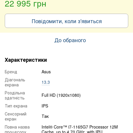
22 995 грн
Повідомити, коли з'явиться
До обраного
Характеристики
Бренд
Asus
Діагональ
13.3
екрана
Роздільна
Full HD (1920x1080)
здатність
Тип екрана
IPS
Сенсорний
Так
екран
Повна назва
Intel® Core™ i7-1165G7 Processor 12M
процесору
Cache, up to 4.70 GHz, with IPU