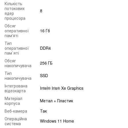
Кількість
потокових
8
ядер
процесора
Обсяг
оперативної
16 Гб
пам'яті
Тип
оперативної
DDR4
пам`яті
Обсяг
256 ГБ
накопичувача
Тип
SSD
накопичувача
Інтегрована
Intel® Iris® Xe Graphics
відеокарта
Матеріал
Метал + Пластик
корпуса
Веб-камера
Так
Операційна
Windows 11 Home
система