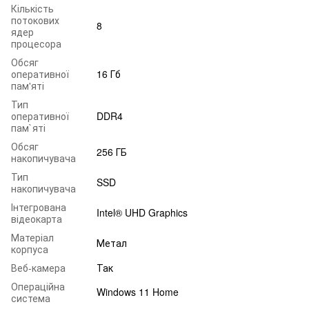
Кількість
потокових
8
ядер
процесора
Обсяг
оперативної
16 Гб
пам'яті
Тип
оперативної
DDR4
пам`яті
Обсяг
256 ГБ
накопичувача
Тип
SSD
накопичувача
Інтегрована
Intel® UHD Graphics
відеокарта
Матеріал
Метал
корпуса
Веб-камера
Так
Операційна
Windows 11 Home
система