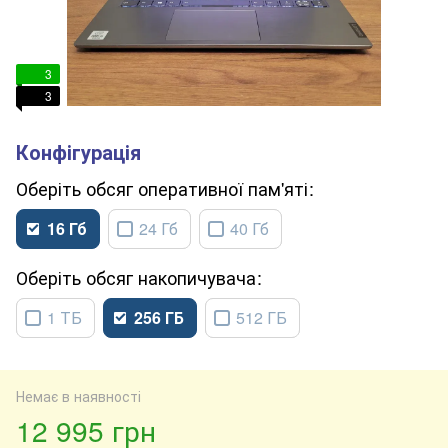
3
3
обсяг оперативної пам'яті
16 Гб
24 Гб
40 Гб
обсяг накопичувача
1 ТБ
256 ГБ
512 ГБ
Немає в наявності
12 995 грн