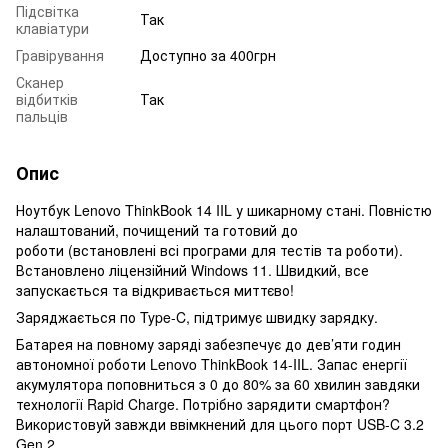
Підсвітка
Так
клавіатури
Гравірування
Доступно за 400грн
Сканер
відбитків
Так
пальців
Опис
Ноутбук Lenovo ThinkBook 14 IIL у шикарному стані. Повністю
налаштований, почищений та готовий до
роботи (встановлені всі програми для тестів та роботи).
Встановлено ліцензійний Windows 11. Швидкий, все
запускається та відкривається миттєво!
Заряджається по Type-C, підтримує швидку зарядку.
Батарея на повному заряді забезпечує до дев’яти годин
автономної роботи Lenovo ThinkBook 14-IIL. Запас енергії
акумулятора поповниться з 0 до 80% за 60 хвилин завдяки
технології Rapid Charge. Потрібно зарядити смартфон?
Використовуй завжди ввімкнений для цього порт USB-C 3.2
Gen 2.