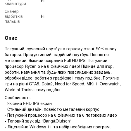
Ні
клавіатури
Сканер
відбитків
Ні
пальців
Опис
Потужний, сучасний ноутбук в гарному стані. ‼️0% зносу
батарея. Продуктивний, надійний ноутбук. Повністю
металевий. Якісний яскравий Full HD IPS. Потужний
процесор Ryzen 5 на 6 фізичних ядер! Підійде для ігор,
роботи, навчання та будь-яких повсякдених завдань,
обробки відео, роботи з графікою і тому подібне. Потягне
ігри на рівні GTA5, Dota2, Need for Speed, MK11, Overwatch,
World of Tanks і тому подібні.
Особливості:
- Якісний FHD IPS екран
- Стильний дизайн, повністю металевий корпус
- Потужний процесор на 6 фізичних та 6 потокових ядер
- Топовий звук від "Bang&Olufsen"
- Ліцензійна Windows 11 та набір необхідних програм.