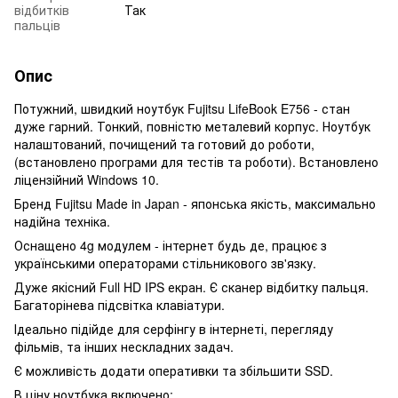
відбитків
Так
пальців
Опис
Потужний, швидкий ноутбук Fujitsu LifeBook E756 - стан
дуже гарний. Тонкий, повністю металевий корпус. Ноутбук
налаштований, почищений та готовий до роботи,
(встановлено програми для тестів та роботи). Встановлено
ліцензійний Windows 10.
Бренд Fujitsu Made in Japan - японська якість, максимально
надійна техніка.
Оснащено 4g модулем - інтернет будь де, працює з
українськими операторами стільникового зв'язку.
Дуже якісний Full HD IPS екран. Є сканер відбитку пальця.
Багаторінева підсвітка клавіатури.
Ідеально підійде для серфінгу в інтернеті, перегляду
фільмів, та інших нескладних задач.
Є можливість додати оперативки та збільшити SSD.
В ціну ноутбука включено: