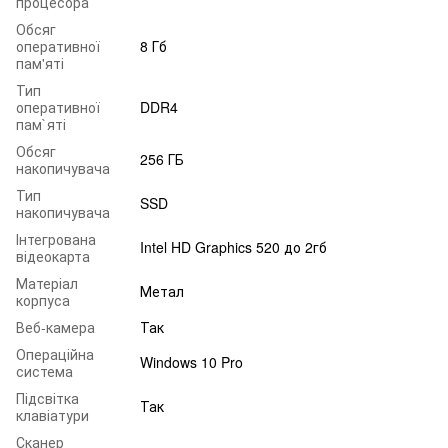
процесора
Обсяг
оперативної
8 Гб
пам'яті
Тип
оперативної
DDR4
пам`яті
Обсяг
256 ГБ
накопичувача
Тип
SSD
накопичувача
Інтегрована
Intel HD Graphics 520 до 2гб
відеокарта
Матеріал
Метал
корпуса
Веб-камера
Так
Операційна
Windows 10 Pro
система
Підсвітка
Так
клавіатури
Сканер