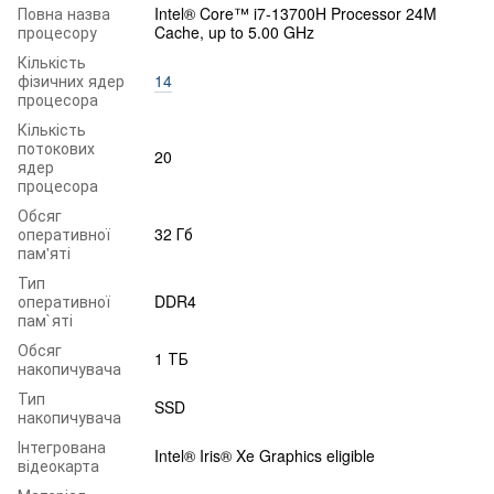
Повна назва
Intel® Core™ i7-13700H Processor 24M
процесору
Cache, up to 5.00 GHz
Кількість
фізичних ядер
14
процесора
Кількість
потокових
20
ядер
процесора
Обсяг
оперативної
32 Гб
пам'яті
Тип
оперативної
DDR4
пам`яті
Обсяг
1 ТБ
накопичувача
Тип
SSD
накопичувача
Інтегрована
Intel® Iris® Xe Graphics eligible
відеокарта