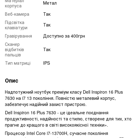
Матеріал
Метал
корпуса
Веб-камера
Так
Підсвітка
Так
клавіатури
Гравірування
Доступно за 400грн
Сканер
відбитків
Так
пальців
Тип матриці
IPS
Опис
Надпотужний ноутбук преміум класу Dell Inspiron 16 Plus
7630 на i7 13 покоління. Повністю металевий корпус,
забезпечує надійний захист пристрою.
Dell Inspiron 16 Plus 7630 - це ідеальне поєднання
продуктивності, надійності та стилю, створене для тих, хто
прагне до кращого в світі високоякісної техніки».
Процесор Intel Core i7-13700H, сучасне покоління