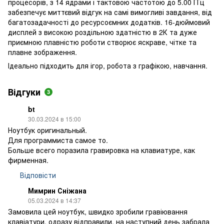
процесорів, з 14 ядрами і тактовою частотою до 5.00 ГГц
забезпечує миттєвий відгук на самі вимогливі завдання, від
багатозадачності до ресурсоємних додатків. 16-дюймовий
дисплей з високою роздільною здатністю в 2К та дуже
приємною плавністю роботи створює яскраве, чітке та
плавне зображення.
Ідеально підходить для ігор, робота з графікою, навчання.
Відгуки
3
bt
30.03.2024 в 15:00
Ноутбук оригинальный.
Для программиста самое то.
Больше всего поразила гравировка на клавиатуре, как
фирменная.
Відповісти
Мимрин Сніжана
05.03.2024 в 14:37
Замовила цей ноутбук, швидко зробили гравіювання
клавіатури, одразу відправили, на наступний день забрала