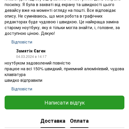
посилку. Я була в захваті від екрану та швидкості цього
девайсу вже на моменті огляду на пошті. Все відповідає
опису. Не сумніваюсь, що моя робота в графічних
редакторах буде чудовою і швидкою. Це найкраща заміна
старому ноутбуку, яку я тільки могла знайти, і, головне, за
доступною ціною. Дякую!
Відповісти
Замятін Євген
04.03.2024 в 14:17
ноутбуком задоволений повнiстю
працюе на всi 150% швидкий, приемний алюмiнiевий, чудова
клавiатура
швидко вiдправили
Відповісти
Написати відгук
Доставка
Оплата