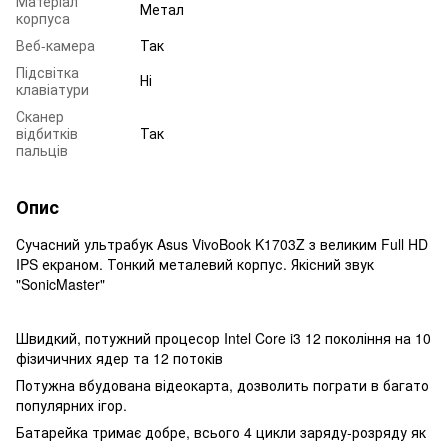
Матеріал
Метал
корпуса
Веб-камера
Так
Підсвітка
Ні
клавіатури
Сканер
відбитків
Так
пальців
Опис
Сучасний ультрабук Asus VivoBook K1703Z з великим Full HD
IPS екраном. Тонкий металевий корпус. Якісний звук
"SonicMaster"
Швидкий, потужний процесор Intel Core i3 12 покоління на 10
фізичичних ядер та 12 потоків
Потужна вбудована відеокарта, дозволить пограти в багато
популярних ігор.
Батарейка тримає добре, всього 4 цикли заряду-розряду як