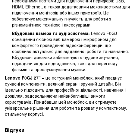
необхідними портами для підключення периферії: USB,
HDMI, Ethernet, а також додатковими можливостями для
підключення моніторів або інших пристроїв. Це
забезпечує максимальну гнучкість для роботи з
різноманітною технікою і аксесуарами.
Вбудована камера та аудіосистема:
Lenovo F0GJ
оснащений якісною веб-камерою і мікрофоном для
комфортного проведення відеоконференцій, що
особливо актуально для віддаленої роботи та навчання.
Вбудовані динаміки забезпечують чудове звучання,
підходячи як для відеодзвінків, так і для перегляду
фільмів та прослуховування музики.
Lenovo F0GJ 27"
– це потужний моноблок, який поєднує
сучасні компоненти, великий екран і зручний дизайн. Він
ідеально підходить для професійної діяльності, навчання і
дозвілля, задовольняючи найвибагливіші вимоги
користувачів. Придбавши цей моноблок, ви отримуєте
універсальне рішення для роботи та розваг у компактному,
стильному корпусі.
Відгуки