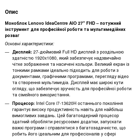
Опис
Моноблок Lenovo IdeaCentre AIO
27" FHD – потужний
інструмент для професійної роботи та мультимедійних
розваг
Основні характеристики:
Дисплей:
27-дюймовий Full HD дисплей з роздільною
здатністю 1920x1080, який забезпечує надзвичайно
чітке зображення та насичені кольори. Великий екран із
тонкими рамками ідеально підходить для роботи з
документами, графічними програмами, перегляду відео
та створення мультимедіа. Дисплей має широкі кути
огляду, що забезпечує зручність для професійної роботи
та сімейного використання.
Процесор:
Intel Core i7-13620H останнього покоління
гарантує високу продуктивність навіть для найбільш
вимогливих завдань. Цей багатоядерний процесор
здатний обробляти ресурсоємні додатки, запускати
важкі програми і справлятися з багатозадачністю, що
робить його ідеальним для професіоналів у сфері