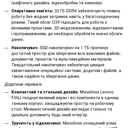
графічного дизайну, відеообробки та інженерії.
Оперативна пам'ять:
32 ГБ DDR4 забезпечують плавну
роботу без жодних затримок навіть у багатозадачному
режимі. Такий обсяг ОЗУ підходить для роботи з
великими проєктами, 3D-моделюванням, відеомонтажем
і програмуванням, де необхідно обробляти значні обсяги
даних.
Накопичувач:
SSD-накопичувач на 1 ТБ пропонує
достатній простір для зберігання всіх важливих файлів,
документів, проєктів та мультимедійних матеріалів.
Твердотільний накопичувач забезпечує швидке
завантаження операційної системи, додатків і файлів, а
також надійність зберігання даних.
Додаткові переваги:
Компактний та стильний дизайн:
Моноблок Lenovo
F0GJ поєднує великий екран і всі компоненти в одному
тонкому корпусі, заощаджуючи простір на робочому
столі. Мінімалістичний дизайн виглядає стильно та
ідеально доповнить будь-який інтер’єр.
Зручність у підключенні:
Моноблок оснащений усіма