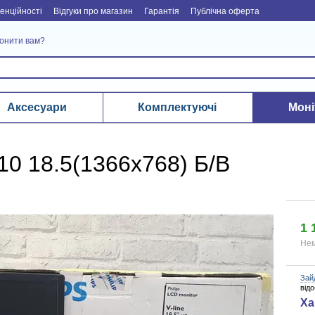
енційності
Відгуки про магазин
Гарантія
Публічна оферта
онити вам?
Аксесуари
Комплектуючі
Моні
10 18.5(1366x768) Б/В
1 
Нем
Зай
від
Ха