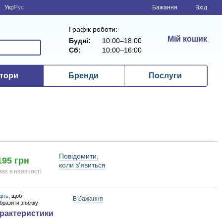
Укр
Рус
Бажання
Вхід
Графік роботи:
Мій кошик
Будні:
10:00–18:00
Сб:
10:00–16:00
тори
Бренди
Послуги
Повідомити,
195 грн
коли з'явиться
ає в наявності
діть
, щоб
В бажання
образити знижку
рактеристики