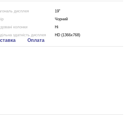
гональ дисплея
19''
ір
Чорний
довані колонки
Ні
дільна здатність дисплея
HD (1366x768)
ставка
Оплата