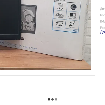
Диа
Кол
Вбу
Роз
До