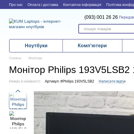
Перейти до основного контенту
Про нас
Оплата і доставка
Контактна інформація
Політика конфід
(093) 001 26 26
Передзв
Ноутбуки
Комп'ютери
Головна
Монітори
Монітор Philips 193V5LSB2 
Немає в наявності
Артикул: #Philips 193V5LSB2
Написати відгук