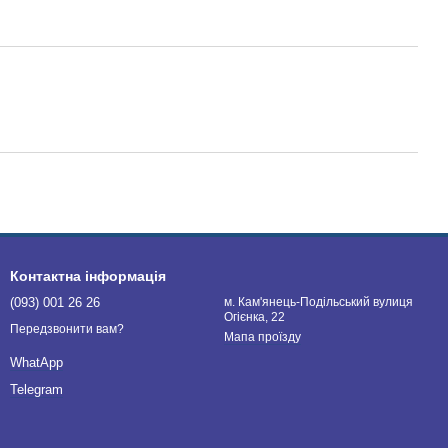
Контактна інформація
(093) 001 26 26
м. Кам'янець-Подільський вулиця
Огієнка, 22
Передзвонити вам?
Мапа проїзду
WhatApp
Telegram