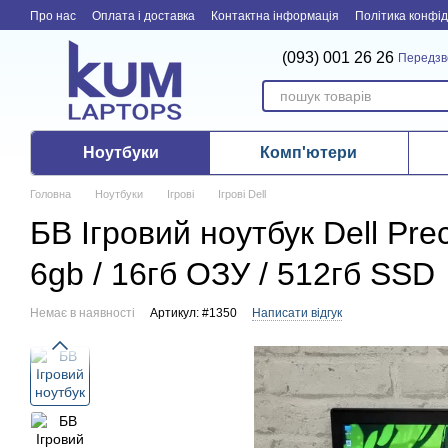
Перейти до основного контенту
Про нас
Оплата і доставка
Контактна інформація
Політика конфід
(093) 001 26 26
Передзв
Ноутбуки
Комп'ютери
Головна
Ноутбуки
Ігрові
Ігрові Dell
БВ Ігровий ноутбук Dell Pre
6gb / 16гб ОЗУ / 512гб SSD
Немає в наявності
Артикул: #1350
Написати відгук