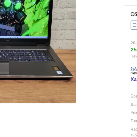
26 
25
Нем
Зай
від
Ха
Бр
Діа
Роз
Тип
Час
екр