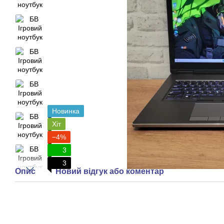
Новинка
Хіт
−4%
3
3
Опис
Новий відгук або коментар