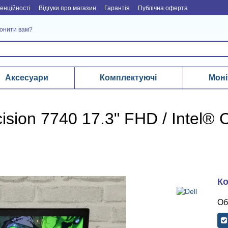
енційності
Відгуки про магазин
Гарантія
Публічна оферта
онити вам?
Аксесуари
Комплектуючі
Моні
cision 7740 17.3" FHD / Intel