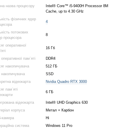
на назва процесору
Intel® Core™ i5-9400H Processor 8M
Cache, up to 4.30 GHz
ькість фізичних ядер
4
цесора
ькість потокових
8
р процесора
яг оперативної
16 Гб
'яті
 оперативної пам`яті
DDR4
яг накопичувача
512 ГБ
 накопичувача
SSD
кретна відеокарта
Nvidia Quadro RTX 3000
яг пам`яті
6 ГБ
еокарти
егрована відеокарта
Intel® UHD Graphics 630
еріал корпуса
Метал + Карбон
-камера
Ні
раційна система
Windows 11 Pro