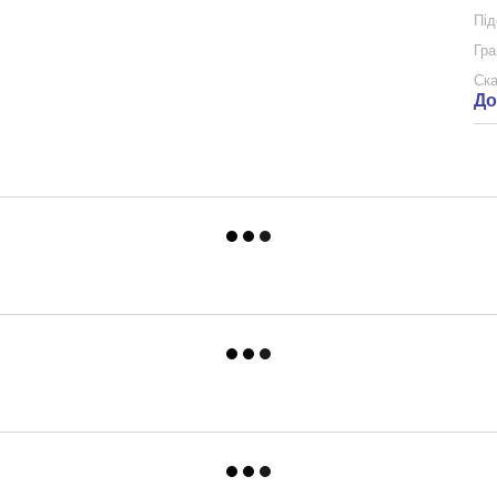
Під
Гра
Ска
До