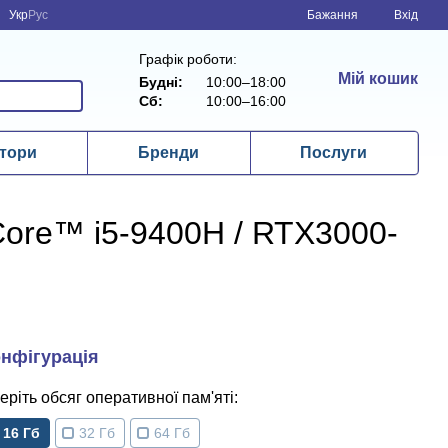
Укр
Рус
Бажання
Вхід
Графік роботи:
Мій кошик
Будні:
10:00–18:00
Сб:
10:00–16:00
тори
Бренди
Послуги
® Core™ i5-9400H / RTX3000-
обсяг оперативної пам'яті
16 Гб
32 Гб
64 Гб