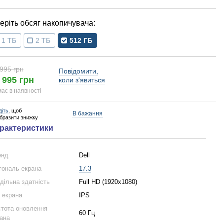
обсяг накопичувача
1 ТБ
2 ТБ
512 ГБ
995 грн
Повідомити,
 995 грн
коли з'явиться
ає в наявності
діть
, щоб
В бажання
образити знижку
рактеристики
енд
Dell
гональ екрана
17.3
дільна здатність
Full HD (1920x1080)
 екрана
IPS
тота оновлення
60 Гц
ана