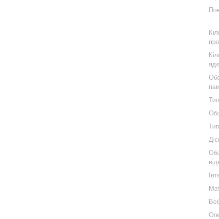
Пов
Кіл
про
Кіл
яде
Обс
пам
Тип
Обс
Тип
Діс
Обс
від
Інт
Мат
Веб
Опе