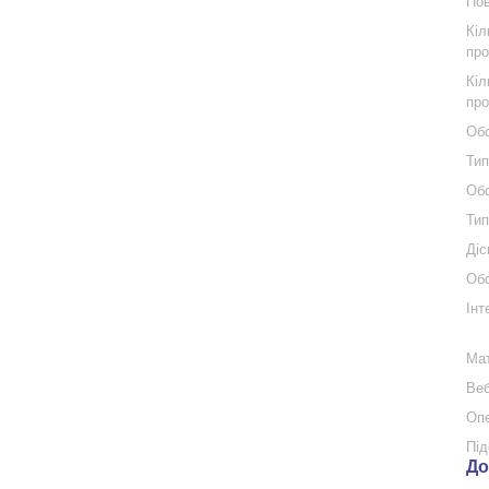
Пов
Кіл
про
Кіл
про
Обс
Тип
Обс
Тип
Діс
Обс
Інт
Мат
Веб
Опе
Під
До