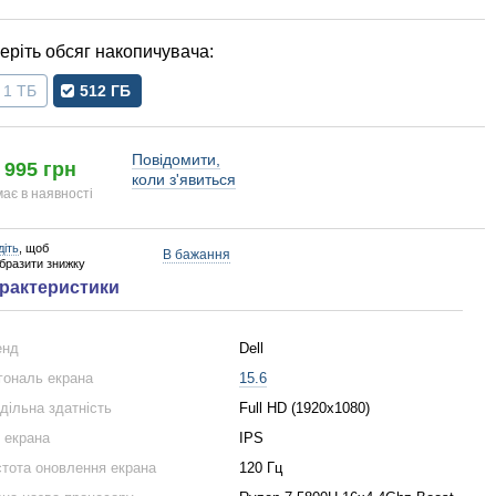
обсяг накопичувача
1 ТБ
512 ГБ
Повідомити,
 995 грн
коли з'явиться
ає в наявності
діть
, щоб
В бажання
образити знижку
рактеристики
енд
Dell
гональ екрана
15.6
дільна здатність
Full HD (1920x1080)
 екрана
IPS
тота оновлення екрана
120 Гц