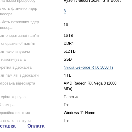
на назва процесору
Ryzen 7-5800H 16x4.4Ghz Boost
ькість фізичних ядер
8
цесора
ькість потокових ядер
16
цесора
яг оперативної пам'яті
16 Гб
 оперативної пам`яті
DDR4
яг накопичувача
512 ГБ
 накопичувача
SSD
кретна відеокарта
Nvidia GeForce RTX 3050 Ti
яг пам`яті відеокарти
4 ГБ
егрована відеокарта
AMD Radeon RX Vega 8 (2000
МГц)
еріал корпуса
Пластик
-камера
Так
раційна система
Windows 11 Home
світка клавіатури
Так
ставка
Оплата