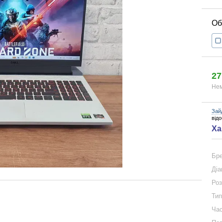
27
Нем
Зай
від
Ха
Бр
Діа
Роз
Тип
Час