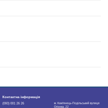
Контактна інформація
(093) 001 26 26
м. Кам'янець-Подільський вулиця
Огієнка, 22