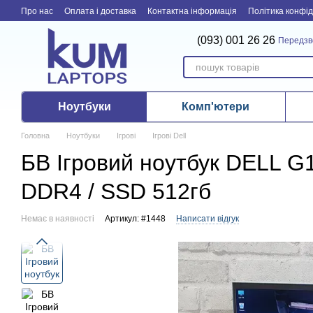
Перейти до основного контенту
Про нас
Оплата і доставка
Контактна інформація
Політика конфід
(093) 001 26 26
Передзв
Ноутбуки
Комп'ютери
Головна
Ноутбуки
Ігрові
Ігрові Dell
БВ Ігровий ноутбук DELL G15
DDR4 / SSD 512гб
Немає в наявності
Артикул: #1448
Написати відгук