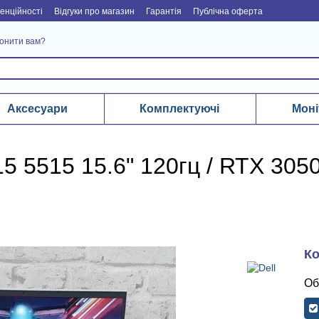
енційності
Відгуки про магазин
Гарантія
Публічна оферта
онити вам?
Аксесуари
Комплектуючі
Моні
 5515 15.6" 120гц / RTX 3050 