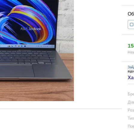
15
Нем
Зай
від
Ха
Бр
Діа
Роз
Тип
Пов