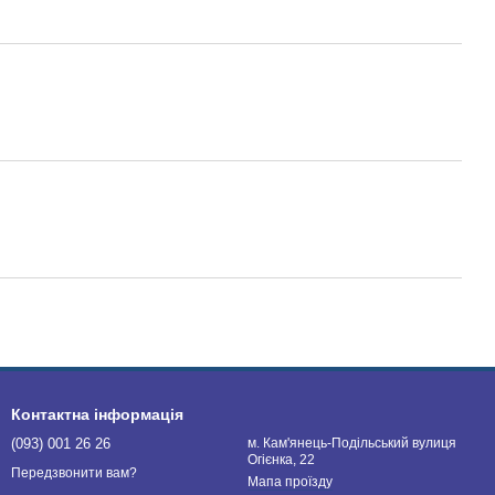
Контактна інформація
(093) 001 26 26
м. Кам'янець-Подільський вулиця
Огієнка, 22
Передзвонити вам?
Мапа проїзду