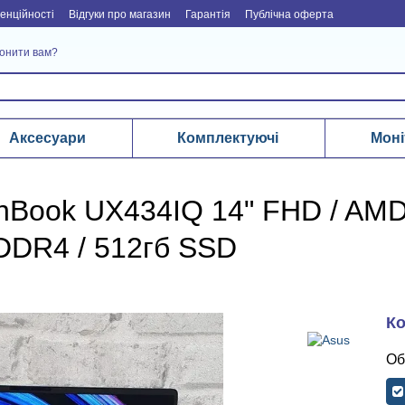
енційності
Відгуки про магазин
Гарантія
Публічна оферта
онити вам?
Аксесуари
Комплектуючі
Моні
enBook UX434IQ 14" FHD / AMD
 DDR4 / 512гб SSD