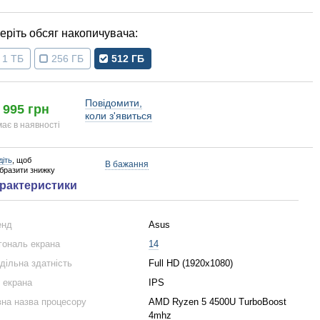
обсяг накопичувача
1 ТБ
256 ГБ
512 ГБ
Повідомити,
 995 грн
коли з'явиться
ає в наявності
діть
, щоб
В бажання
образити знижку
рактеристики
енд
Asus
гональ екрана
14
дільна здатність
Full HD (1920x1080)
 екрана
IPS
на назва процесору
AMD Ryzen 5 4500U TurboBoost
4mhz