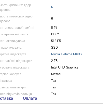
ькість фізичних ядер
6
цесора
ькість потокових ядер
6
цесора
яг оперативної пам'яті
8 Гб
 оперативної пам`яті
DDR4
яг накопичувача
512 ГБ
 накопичувача
SSD
кретна відеокарта
Nvidia Geforce MX350
яг пам`яті відеокарти
2 ГБ
егрована відеокарта
Intel UHD Graphics
еріал корпуса
Метал
-камера
Так
світка клавіатури
Так
нер відбитків пальців
Так
ставка
Оплата