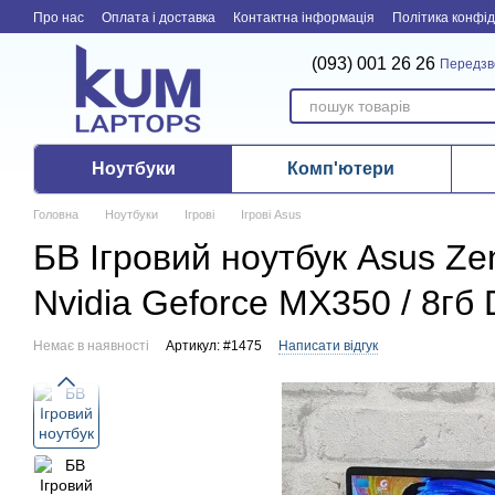
Перейти до основного контенту
Про нас
Оплата і доставка
Контактна інформація
Політика конфід
(093) 001 26 26
Передзв
Ноутбуки
Комп'ютери
Головна
Ноутбуки
Ігрові
Ігрові Asus
БВ Ігровий ноутбук Asus Z
Nvidia Geforce MX350 / 8гб
Немає в наявності
Артикул: #1475
Написати відгук