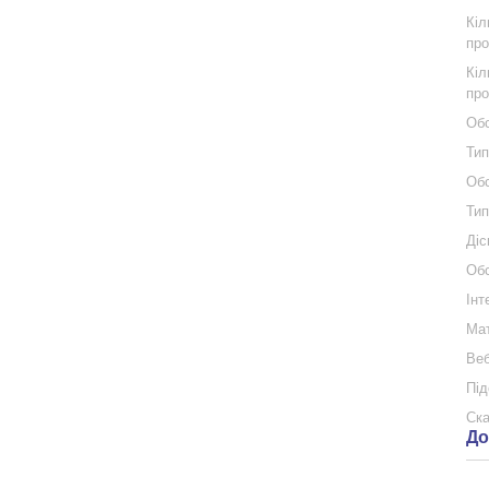
Кіл
про
Кіл
про
Обс
Тип
Обс
Тип
Діс
Обс
Інт
Мат
Веб
Під
Ска
До