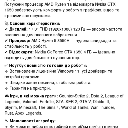
Потужний процесор AMD Ryzen та відеокарта Nvidia GTX
1650 забезпечують комфортну роботу з графікою, відео та
ігровими застосунками.
🚀
Основні характеристики:
✔
Дисплей:
17.3" FHD (1920x1080) 120 Гц — висока частота
оновлення для плавного зображення.
✔
Процесор:
AMD Ryzen 5 3550H — чудова швидкодія та
стабільність у роботі.
✔
Відеокарта:
Nvidia GeForce GTX 1650 4 ГБ — ідеально
підходить для більшості сучасних ігор.
✅
Ноутбук повністю готовий до роботи:
🔹 Встановлена ліцензійна Windows 11, усі драйвери та
потрібні програми.
🔹 Швидке завантаження, стабільна робота.
🔹 Гарантія на пристрій.
🎮
Ігри, в які можна грати:
Counter-Strike 2, Dota 2, League of
Legends, Valorant, Fortnite, STALKER 2, GTA V, Diablo III,
Skyrim, Minecraft, The Sims 4, World of Tanks, War Thunder,
Rust, Apex Legends.
🔧
Можливості апгрейду:
🔹 Ви можете вибрати потрібний вам обʼєм памʼяті в меню