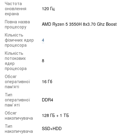
Частота
оновлення
120 Гц
екрана
Повна назва
AMD Ryzen 5 3550H 8x3.70 Ghz Boost
процесору
Кількість
фізичних ядер
4
процесора
Кількість
потокових
8
ядер
процесора
Обсяг
оперативної
16 Гб
пам'яті
Тип
оперативної
DDR4
пам`яті
Обсяг
128 ГБ + 1 ТБ
накопичувача
Тип
SSD+HDD
накопичувача