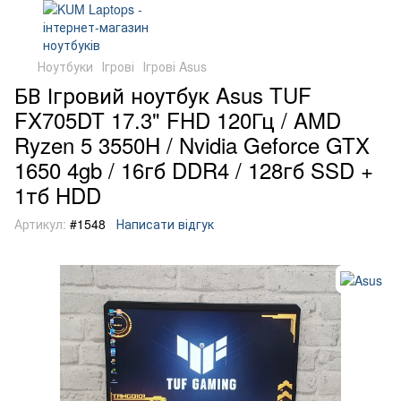
Ноутбуки
Ігрові
Ігрові Asus
БВ Ігровий ноутбук Asus TUF
FX705DT 17.3" FHD 120Гц / AMD
Ryzen 5 3550H / Nvidia Geforce GTX
1650 4gb / 16гб DDR4 / 128гб SSD +
1тб HDD
Артикул:
#1548
Написати відгук