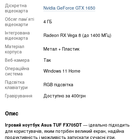
Діскретна
Nvidia GeForce GTX 1650
відеокарта
Обсяг пам`яті
4 ГБ
відеокарти
Інтегрована
Radeon RX Vega 8 (до 1400 МГц)
відеокарта
Матеріал
Метал + Пластик
корпуса
Веб-камера
Так
Операційна
Windows 11 Home
система
Підсвітка
RGB підсвітка
клавіатури
Гравірування
Доступно за 400грн
Опис
Ігровий ноутбук Asus TUF FX705DT
— ідеально підходить
для користувачів, яким потрібен великий екран, надійна
продуктивність і можливість запускати сучасні ігри.