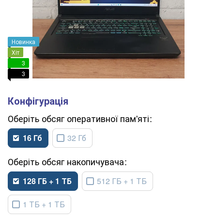
Новинка
Хіт
3
3
обсяг оперативної пам'яті
16 Гб
32 Гб
обсяг накопичувача
128 ГБ + 1 ТБ
512 ГБ + 1 ТБ
1 ТБ + 1 ТБ