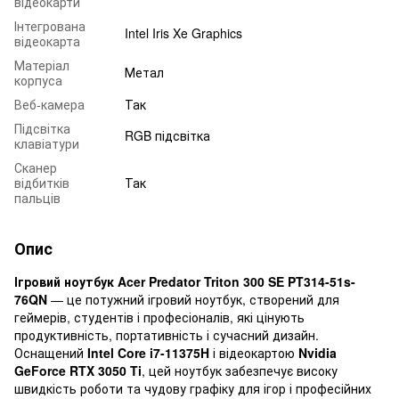
відеокарти
Інтегрована
Intel Iris Xe Graphics
відеокарта
Матеріал
Метал
корпуса
Веб-камера
Так
Підсвітка
RGB підсвітка
клавіатури
Сканер
відбитків
Так
пальців
Опис
Ігровий ноутбук
Acer Predator Triton 300 SE PT314-51s-
76QN
— це потужний ігровий ноутбук, створений для
геймерів, студентів і професіоналів, які цінують
продуктивність, портативність і сучасний дизайн.
Оснащений
Intel Core i7-11375H
і відеокартою
Nvidia
GeForce RTX 3050 Ti
, цей ноутбук забезпечує високу
швидкість роботи та чудову графіку для ігор і професійних