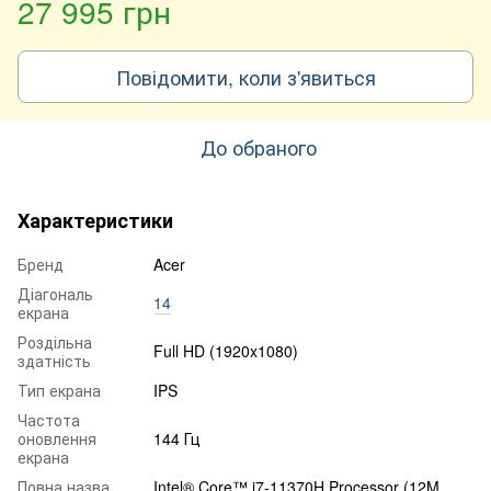
27 995 грн
Повідомити, коли з'явиться
До обраного
Характеристики
Бренд
Acer
Діагональ
14
екрана
Роздільна
Full HD (1920x1080)
здатність
Тип екрана
IPS
Частота
оновлення
144 Гц
екрана
Повна назва
Intel® Core™ i7-11370H Processor (12M