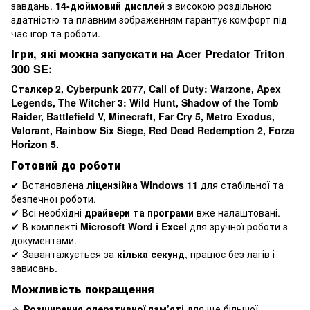
завдань.
14-дюймовий дисплей
з високою роздільною
здатністю та плавним зображенням гарантує комфорт під
час ігор та роботи.
Ігри, які можна запускати на Acer Predator Triton
300 SE:
Сталкер 2, Cyberpunk 2077, Call of Duty: Warzone, Apex
Legends, The Witcher 3: Wild Hunt, Shadow of the Tomb
Raider, Battlefield V, Minecraft, Far Cry 5, Metro Exodus,
Valorant, Rainbow Six Siege, Red Dead Redemption 2, Forza
Horizon 5.
Готовий до роботи
✔ Встановлена
ліцензійна Windows 11
для стабільної та
безпечної роботи.
✔ Всі необхідні
драйвери та програми
вже налаштовані.
✔ В комплекті
Microsoft Word і Excel
для зручної роботи з
документами.
✔ Завантажується за
кілька секунд
, працює без лагів і
зависань.
Можливість покращення
🔹
Розширення оперативної пам’яті
для ще більшої