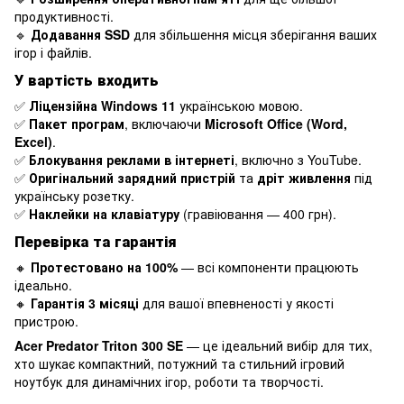
продуктивності.
🔹
Додавання SSD
для збільшення місця зберігання ваших
ігор і файлів.
У вартість входить
✅
Ліцензійна Windows 11
українською мовою.
✅
Пакет програм
, включаючи
Microsoft Office (Word,
Excel)
.
✅
Блокування реклами в інтернеті
, включно з YouTube.
✅
Оригінальний зарядний пристрій
та
дріт живлення
під
українську розетку.
✅
Наклейки на клавіатуру
(гравіювання — 400 грн).
Перевірка та гарантія
🔸
Протестовано на 100%
— всі компоненти працюють
ідеально.
🔸
Гарантія 3 місяці
для вашої впевненості у якості
пристрою.
Acer Predator Triton 300 SE
— це ідеальний вибір для тих,
хто шукає компактний, потужний та стильний ігровий
ноутбук для динамічних ігор, роботи та творчості.