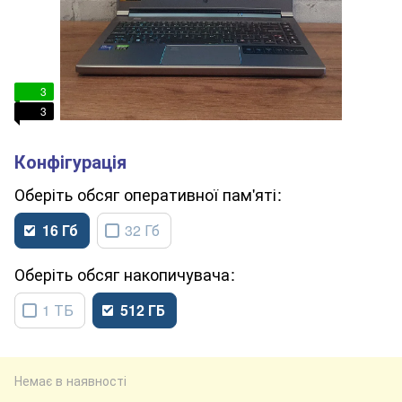
3
3
обсяг оперативної пам'яті
16 Гб
32 Гб
обсяг накопичувача
1 ТБ
512 ГБ
Немає в наявності