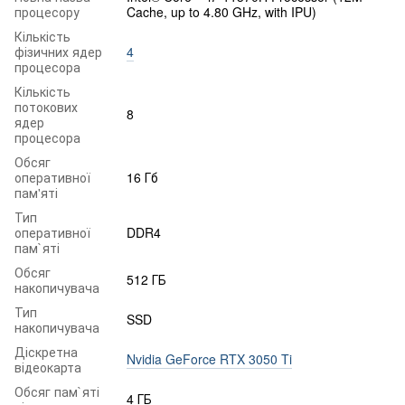
процесору
Cache, up to 4.80 GHz, with IPU)
Кількість
фізичних ядер
4
процесора
Кількість
потокових
8
ядер
процесора
Обсяг
оперативної
16 Гб
пам'яті
Тип
оперативної
DDR4
пам`яті
Обсяг
512 ГБ
накопичувача
Тип
SSD
накопичувача
Діскретна
Nvidia GeForce RTX 3050 Ti
відеокарта
Обсяг пам`яті
4 ГБ