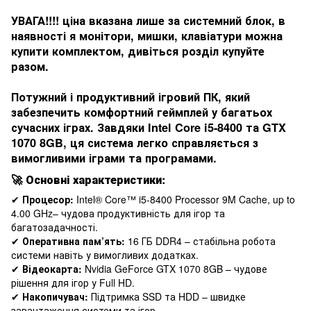
УВАГА!!!! ціна вказана лише за системний блок, в
наявності я монітори, мишки, клавіатури можна
купити комплектом, дивіться розділ купуйте
разом.
Потужний і продуктивний ігровий ПК, який
забезпечить комфортний геймплей у багатьох
сучасних іграх. Завдяки
Intel Core
i5-8400 та
GTX
1070 8GB
, ця система легко справляється з
вимогливими іграми та програмами.
🚀
Основні характеристики:
✔
Процесор:
Intel® Core™ i5-8400 Processor 9M Cache, up to
4.00 GHz– чудова продуктивність для ігор та
багатозадачності.
✔
Оперативна пам’ять:
16 ГБ DDR4 – стабільна робота
системи навіть у вимогливих додатках.
✔
Відеокарта:
Nvidia GeForce GTX 1070 8GB – чудове
рішення для ігор у Full HD.
✔
Накопичувач:
Підтримка SSD та HDD – швидке
завантаження системи та ігор.