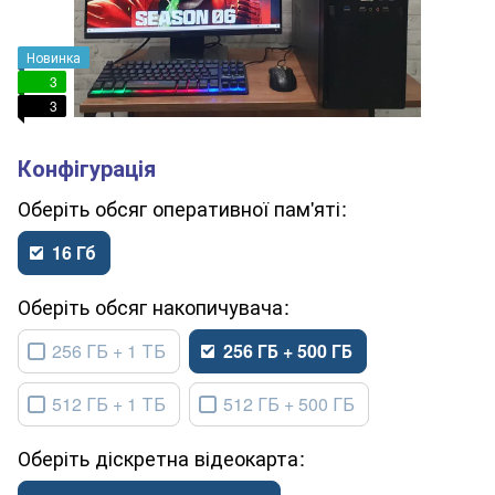
Новинка
3
3
обсяг оперативної пам'яті
16 Гб
обсяг накопичувача
256 ГБ + 1 ТБ
256 ГБ + 500 ГБ
512 ГБ + 1 ТБ
512 ГБ + 500 ГБ
діскретна відеокарта