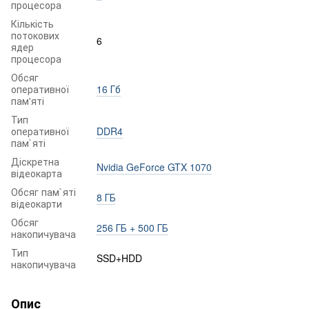
процесора
Кількість
потокових
6
ядер
процесора
Обсяг
оперативної
16 Гб
пам'яті
Тип
оперативної
DDR4
пам`яті
Діскретна
Nvidia GeForce GTX 1070
відеокарта
Обсяг пам`яті
8 ГБ
відеокарти
Обсяг
256 ГБ + 500 ГБ
накопичувача
Тип
SSD+HDD
накопичувача
Опис