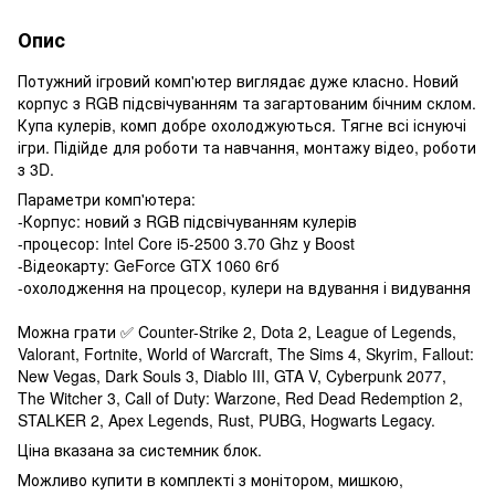
Опис
Потужний ігровий комп'ютер виглядає дуже класно. Новий
корпус з RGB підсвічуванням та загартованим бічним склом.
Купа кулерів, комп добре охолоджуються. Тягне всі існуючі
ігри. Підійде для роботи та навчання, монтажу відео, роботи
з 3D.
Параметри комп'ютера:
-Корпус: новий з RGB підсвічуванням кулерів
-процесор: Intel Core i5-2500 3.70 Ghz у Boost
-Відеокарту: GeForce GTX 1060 6гб
-охолодження на процесор, кулери на вдування і видування
Можна грати ✅ Counter-Strike 2, Dota 2, League of Legends,
Valorant, Fortnite, World of Warcraft, The Sims 4, Skyrim, Fallout:
New Vegas, Dark Souls 3, Diablo III, GTA V, Cyberpunk 2077,
The Witcher 3, Call of Duty: Warzone, Red Dead Redemption 2,
STALKER 2, Apex Legends, Rust, PUBG, Hogwarts Legacy.
Ціна вказана за системник блок.
Можливо купити в комплекті з монітором, мишкою,