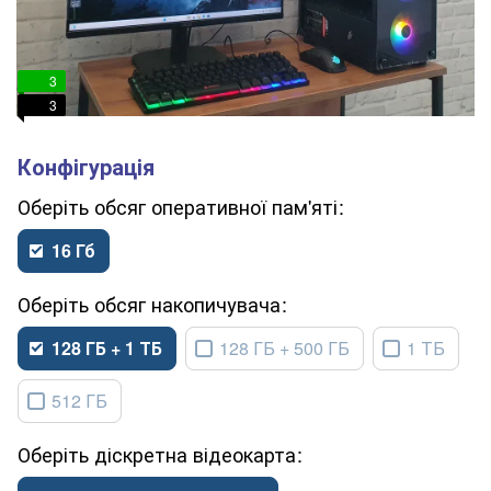
3
3
обсяг оперативної пам'яті
16 Гб
обсяг накопичувача
128 ГБ + 1 ТБ
128 ГБ + 500 ГБ
1 ТБ
512 ГБ
діскретна відеокарта