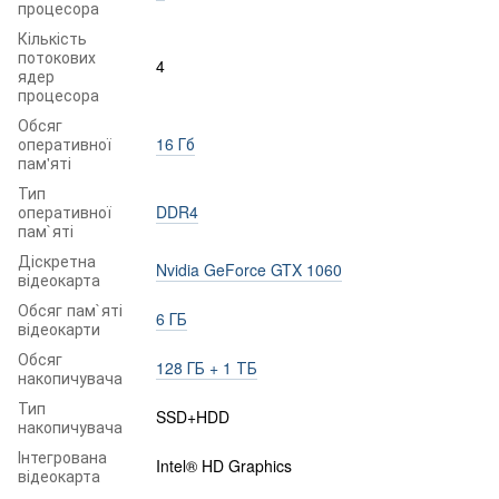
процесора
Кількість
потокових
4
ядер
процесора
Обсяг
оперативної
16 Гб
пам'яті
Тип
оперативної
DDR4
пам`яті
Діскретна
Nvidia GeForce GTX 1060
відеокарта
Обсяг пам`яті
6 ГБ
відеокарти
Обсяг
128 ГБ + 1 ТБ
накопичувача
Тип
SSD+HDD
накопичувача
Інтегрована
Intel® HD Graphics
відеокарта