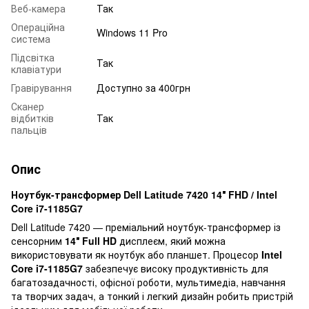
Веб-камера
Так
Операційна
Windows 11 Pro
система
Підсвітка
Так
клавіатури
Гравірування
Доступно за 400грн
Сканер
відбитків
Так
пальців
Опис
Ноутбук-трансформер Dell Latitude 7420 14″ FHD / Intel
Core i7-1185G7
Dell Latitude 7420 — преміальний ноутбук-трансформер із
сенсорним
14″ Full HD
дисплеєм, який можна
використовувати як ноутбук або планшет. Процесор
Intel
Core i7-1185G7
забезпечує високу продуктивність для
багатозадачності, офісної роботи, мультимедіа, навчання
та творчих задач, а тонкий і легкий дизайн робить пристрій