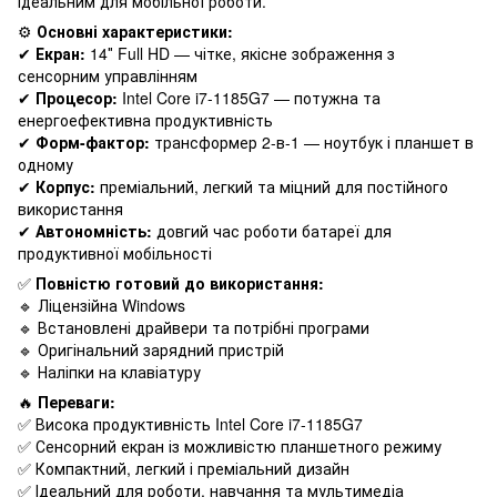
ідеальним для мобільної роботи.
⚙️
Основні характеристики:
✔
Екран:
14″ Full HD — чітке, якісне зображення з
сенсорним управлінням
✔
Процесор:
Intel Core i7-1185G7 — потужна та
енергоефективна продуктивність
✔
Форм-фактор:
трансформер 2-в-1 — ноутбук і планшет в
одному
✔
Корпус:
преміальний, легкий та міцний для постійного
використання
✔
Автономність:
довгий час роботи батареї для
продуктивної мобільності
✅
Повністю готовий до використання:
🔹 Ліцензійна Windows
🔹 Встановлені драйвери та потрібні програми
🔹 Оригінальний зарядний пристрій
🔹 Наліпки на клавіатуру
🔥
Переваги:
✅ Висока продуктивність Intel Core i7-1185G7
✅ Сенсорний екран із можливістю планшетного режиму
✅ Компактний, легкий і преміальний дизайн
✅ Ідеальний для роботи, навчання та мультимедіа