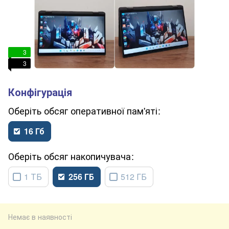
3
3
обсяг оперативної пам'яті
16 Гб
обсяг накопичувача
1 ТБ
256 ГБ
512 ГБ
Немає в наявності