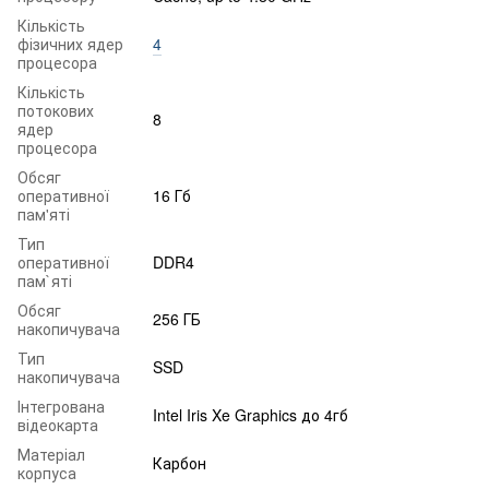
Кількість
фізичних ядер
4
процесора
Кількість
потокових
8
ядер
процесора
Обсяг
оперативної
16 Гб
пам'яті
Тип
оперативної
DDR4
пам`яті
Обсяг
256 ГБ
накопичувача
Тип
SSD
накопичувача
Інтегрована
Intel Iris Xe Graphics до 4гб
відеокарта
Матеріал
Карбон
корпуса