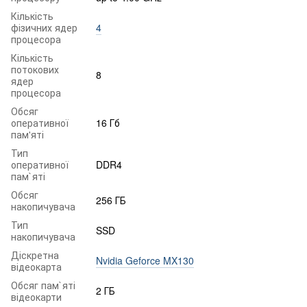
Кількість
фізичних ядер
4
процесора
Кількість
потокових
8
ядер
процесора
Обсяг
оперативної
16 Гб
пам'яті
Тип
оперативної
DDR4
пам`яті
Обсяг
256 ГБ
накопичувача
Тип
SSD
накопичувача
Діскретна
Nvidia Geforce MX130
відеокарта
Обсяг пам`яті
2 ГБ
відеокарти