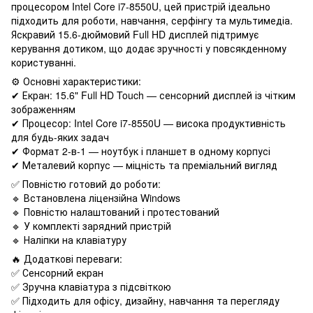
процесором Intel Core i7-8550U, цей пристрій ідеально
підходить для роботи, навчання, серфінгу та мультимедіа.
Яскравий 15.6-дюймовий Full HD дисплей підтримує
керування дотиком, що додає зручності у повсякденному
користуванні.
⚙️ Основні характеристики:
✔ Екран: 15.6" Full HD Touch — сенсорний дисплей із чітким
зображенням
✔ Процесор: Intel Core i7-8550U — висока продуктивність
для будь-яких задач
✔ Формат 2-в-1 — ноутбук і планшет в одному корпусі
✔ Металевий корпус — міцність та преміальний вигляд
✅ Повністю готовий до роботи:
🔹 Встановлена ліцензійна Windows
🔹 Повністю налаштований і протестований
🔹 У комплекті зарядний пристрій
🔹 Наліпки на клавіатуру
🔥 Додаткові переваги:
✅ Сенсорний екран
✅ Зручна клавіатура з підсвіткою
✅ Підходить для офісу, дизайну, навчання та перегляду