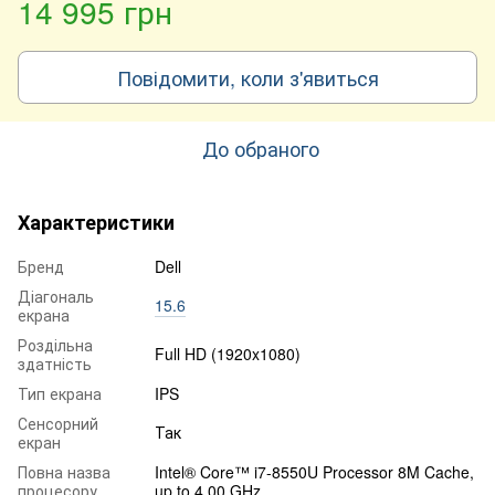
14 995 грн
Повідомити, коли з'явиться
До обраного
Характеристики
Бренд
Dell
Діагональ
15.6
екрана
Роздільна
Full HD (1920x1080)
здатність
Тип екрана
IPS
Сенсорний
Так
екран
Повна назва
Intel® Core™ i7-8550U Processor 8M Cache,
процесору
up to 4.00 GHz