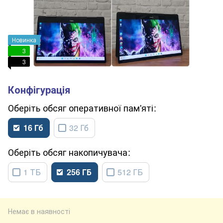
Новинка
3
3
обсяг оперативної пам'яті
16 Гб
32 Гб
обсяг накопичувача
1 ТБ
256 ГБ
512 ГБ
Немає в наявності