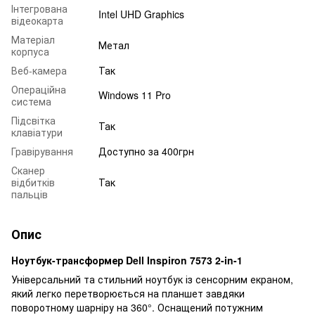
Інтегрована
Intel UHD Graphics
відеокарта
Матеріал
Метал
корпуса
Веб-камера
Так
Операційна
Windows 11 Pro
система
Підсвітка
Так
клавіатури
Гравірування
Доступно за 400грн
Сканер
відбитків
Так
пальців
Опис
Ноутбук-трансформер Dell Inspiron 7573 2-in-1
Універсальний та стильний ноутбук із сенсорним екраном,
який легко перетворюється на планшет завдяки
поворотному шарніру на 360°. Оснащений потужним