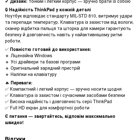
✔
Дизайн:
тонкий і легкий корпус — зручно брати із собою
🔒
Надійність ThinkPad у кожній деталі
Ноутбук відповідає стандарту MIL-STD 810, витримує удари
та перепади температур. Клавіатура із захистом від вологи,
сканер відбитка пальця та шторка для камери гарантують
безпеку й довговічність навіть у найактивнішому ритмі
роботи.
✅
Повністю готовий до використання:
🔹 Ліцензійна Windows
🔹 Усі драйвери та базові програми
🔹 Оригінальний зарядний пристрій
🔹 Наліпки на клавіатуру
🔥
Переваги:
✅ Компактний і легкий корпус — зручно носити щодня
✅ Клавіатура із захистом і сучасними засобами безпеки
✅ Висока надійність і довговічність серії ThinkPad
✅ Full HD екран для комфортної роботи
Є питання — звертайтесь, відповім максимально
швидко!
Відгуки