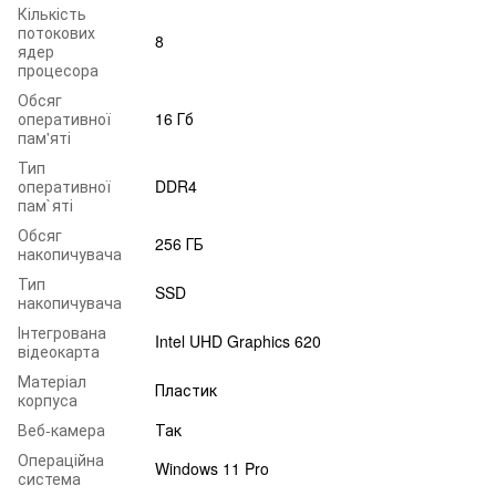
Кількість
потокових
8
ядер
процесора
Обсяг
оперативної
16 Гб
пам'яті
Тип
оперативної
DDR4
пам`яті
Обсяг
256 ГБ
накопичувача
Тип
SSD
накопичувача
Інтегрована
Intel UHD Graphics 620
відеокарта
Матеріал
Пластик
корпуса
Веб-камера
Так
Операційна
Windows 11 Pro
система