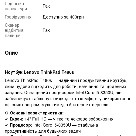
Підсвітка
Так
клавіатури
Гравірування
Доступно за 400грн
Сканер
відбитків
Так
пальців
Опис
Ноутбук Lenovo ThinkPad T480s
Lenovo ThinkPad T480s — надійний і продуктивний ноутбук,
який чудово підходить для роботи, навчання та щоденних
завдань. Оснащений процесором Intel Core i5-8350U, він
забезпечує стабільну швидкодію та комфорт у використанні
офісних програм, мультимедіа й інтернет-сервісів.
⚙️
Основні характеристики:
✔
Екран:
14" Full HD — чітке та яскраве зображення
✔
Процесор:
Intel Core i5-8350U — стабільна
продуктивність для будь-яких задач