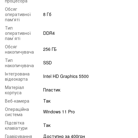
процесора
Обсяг
оперативної
8 Гб
пам'яті
Тип
оперативної
DDR4
пам`яті
Обсяг
256 ГБ
накопичувача
Тип
SSD
накопичувача
Інтегрована
Intel HD Graphics 5500
відеокарта
Матеріал
Пластик
корпуса
Веб-камера
Так
Операційна
Windows 11 Pro
система
Підсвітка
Так
клавіатури
Гравірування
Доступно за 400грн