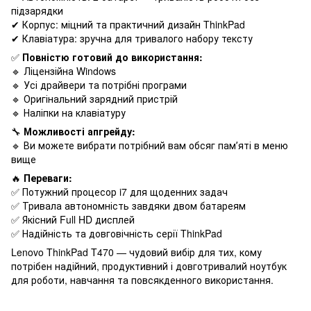
підзарядки
✔ Корпус: міцний та практичний дизайн ThinkPad
✔ Клавіатура: зручна для тривалого набору тексту
✅
Повністю готовий до використання:
🔹 Ліцензійна Windows
🔹 Усі драйвери та потрібні програми
🔹 Оригінальний зарядний пристрій
🔹 Наліпки на клавіатуру
🔧
Можливості апгрейду:
🔹 Ви можете вибрати потрібний вам обсяг памʼяті в меню
вище
🔥
Переваги:
✅ Потужний процесор i7 для щоденних задач
✅ Тривала автономність завдяки двом батареям
✅ Якісний Full HD дисплей
✅ Надійність та довговічність серії ThinkPad
Lenovo ThinkPad T470 — чудовий вибір для тих, кому
потрібен надійний, продуктивний і довготривалий ноутбук
для роботи, навчання та повсякденного використання.