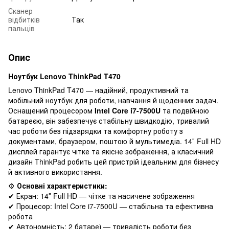
Сканер
відбитків
Так
пальців
Опис
Ноутбук Lenovo ThinkPad T470
Lenovo ThinkPad T470 — надійний, продуктивний та
мобільний ноутбук для роботи, навчання й щоденних задач.
Оснащений процесором
Intel Core i7-7500U
та подвійною
батареєю, він забезпечує стабільну швидкодію, тривалий
час роботи без підзарядки та комфортну роботу з
документами, браузером, поштою й мультимедіа. 14″ Full HD
дисплей гарантує чітке та якісне зображення, а класичний
дизайн ThinkPad робить цей пристрій ідеальним для бізнесу
й активного використання.
⚙️
Основні характеристики:
✔ Екран: 14″ Full HD — чітке та насичене зображення
✔ Процесор: Intel Core i7-7500U — стабільна та ефективна
робота
✔ Автономність: 2 батареї — тривалість роботи без