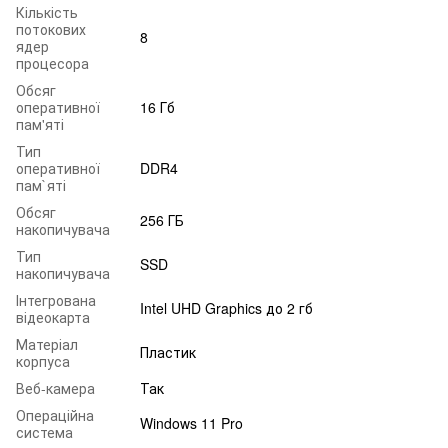
Кількість
потокових
8
ядер
процесора
Обсяг
оперативної
16 Гб
пам'яті
Тип
оперативної
DDR4
пам`яті
Обсяг
256 ГБ
накопичувача
Тип
SSD
накопичувача
Інтегрована
Intel UHD Graphics до 2 гб
відеокарта
Матеріал
Пластик
корпуса
Веб-камера
Так
Операційна
Windows 11 Pro
система