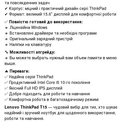
та повсякденних задач
✔ Корпус: міцний і практичний дизайн серії ThinkPad
✔ Формат: великий 15.6″ дисплей для комфортної роботи
✅
Повністю готовий до використання:
🔹 Ліцензійна Windows
🔹 Встановлені драйвери та необхідні програми
🔹 Оригінальний зарядний пристрій
🔹 Наліпки на клавіатуру
🔧
Можливості апгрейду:
🔹 Вы можете выбрать нужный вам объем памяти в меню
выше.
🔥
Переваги:
✅ Надійна серія ThinkPad
✅ Продуктивний Intel Core i5 10-го покоління
✅ Якісний Full HD IPS дисплей
✅ Добре підходить для роботи та навчання
✅ Комфортна робота в багатозадачному режимі
Lenovo ThinkPad T15
— чудовий вибір для тих, хто шукає
надійний і зручний ноутбук для щоденного використання,
роботи та навчання.