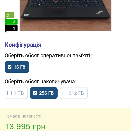
Хіт
3
3
обсяг оперативної пам'яті
16 Гб
обсяг накопичувача
1 ТБ
256 ГБ
512 ГБ
Немає в наявності
13 995 грн