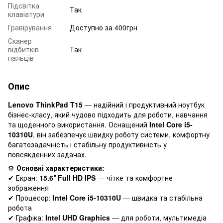
Підсвітка
Так
клавіатури
Гравірування
Доступно за 400грн
Сканер
відбитків
Так
пальців
Опис
Lenovo ThinkPad T15
— надійний і продуктивний ноутбук
бізнес-класу, який чудово підходить для роботи, навчання
та щоденного використання. Оснащений
Intel Core i5-
10310U
, він забезпечує швидку роботу системи, комфортну
багатозадачність і стабільну продуктивність у
повсякденних задачах.
⚙️
Основні характеристики:
✔ Екран:
15.6″ Full HD IPS
— чітке та комфортне
зображення
✔ Процесор:
Intel Core i5-10310U
— швидка та стабільна
робота
✔ Графіка:
Intel UHD Graphics
— для роботи, мультимедіа