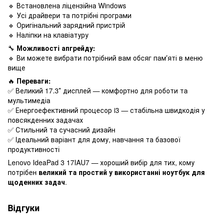
🔹 Встановлена ліцензійна Windows
🔹 Усі драйвери та потрібні програми
🔹 Оригінальний зарядний пристрій
🔹 Наліпки на клавіатуру
🔧
Можливості апгрейду:
🔹 Ви можете вибрати потрібний вам обсяг памʼяті в меню
вище
🔥
Переваги:
✅ Великий 17.3″ дисплей — комфортно для роботи та
мультимедіа
✅ Енергоефективний процесор i3 — стабільна швидкодія у
повсякденних задачах
✅ Стильний та сучасний дизайн
✅ Ідеальний варіант для дому, навчання та базової
продуктивності
Lenovo IdeaPad 3 17IAU7 — хороший вибір для тих, кому
потрібен
великий та простий у використанні ноутбук для
щоденних задач
.
Відгуки