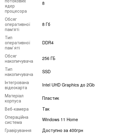
потокових
8
ядер
процесора
Обсяг
оперативної
8 Гб
пам'яті
Тип
оперативної
DDR4
пам`яті
Обсяг
256 ГБ
накопичувача
Тип
SSD
накопичувача
Інтегрована
Intel UHD Graphics до 2Gb
відеокарта
Матеріал
Пластик
корпуса
Веб-камера
Так
Операційна
Windows 11 Home
система
Гравірування
Доступно за 400грн