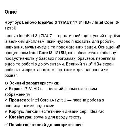
Опис
Ноутбук Lenovo IdeaPad 3 17IAU7 17.3″ HD+ / Intel Core i3-
1215U
Lenovo IdeaPad 3 17IAU7 — практичний і доступний ноутбук
із великим дисплеєм, який чудово підходить для роботи,
навчання, мультимедіа та повсякденних задач. Оснащений
процесором
Intel Core i3-1215U
, він забезпечує стабільну
продуктивність у базових програмах, браузері, перегляді
відео та роботі з документами. Великий
17.3″ HD+
екран
робить використання комфортнішим для навчання чи
розваг.
⚙️
Основні характеристики:
✔
Екран:
17.3″ HD+ — великий формат із чітким
зображенням
✔
Процесор:
Intel Core i3-1215U — плавна робота з
повсякденними задачами
✔
Корпус:
легкий і естетичний дизайн серії IdeaPad
✔
Клавіатура:
зручна для вводу тексту
✅
Повністю готовий до використання: