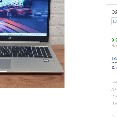
9 
Нем
Зай
від
Ха
Бр
Діа
Роз
Пов
Кіл