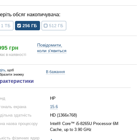
обсяг накопичувача
1 ТБ
256 ГБ
512 ГБ
Повідомити,
995 грн
коли з'явиться
ає в наявності
діть
, щоб
В бажання
образити знижку
рактеристики
енд
HP
гональ екрана
15.6
дільна здатність
HD (1366x768)
на назва процесору
Intel® Core™ i5-8265U Processor 6M
Cache, up to 3.90 GHz
ькість фізичних ядер