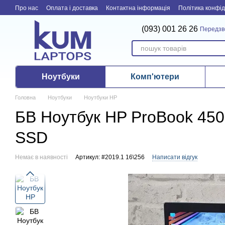
Перейти до основного контенту
Про нас
Оплата і доставка
Контактна інформація
Політика конфід
(093) 001 26 26
Передзв
Ноутбуки
Комп'ютери
Головна
Ноутбуки
Ноутбуки HP
БВ Ноутбук HP ProBook 450 G
SSD
Немає в наявності
Артикул: #2019.1 16\256
Написати відгук