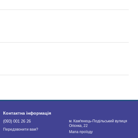
Контактна інформація
(093) 001 26 26
м. Кам'янець-Подільський вулиця
Огієнка, 22
Передзвонити вам?
Мапа проїзду