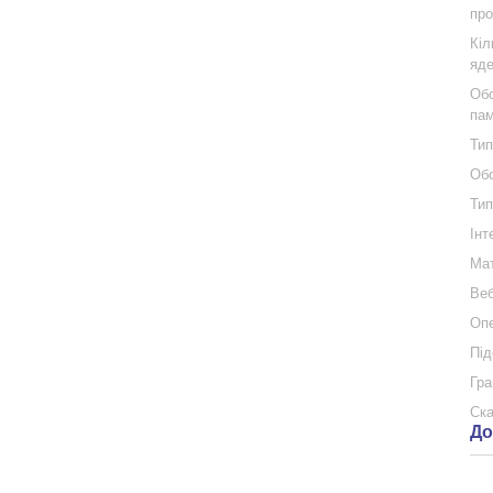
про
Кіл
яде
Обс
пам
Тип
Обс
Тип
Інт
Мат
Веб
Опе
Під
Гра
Ска
До