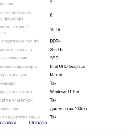
4
цесора
ькість потокових
8
р процесора
яг оперативної
16 Гб
'яті
 оперативної пам`яті
DDR4
яг накопичувача
256 ГБ
 накопичувача
SSD
егрована відеокарта
Intel UHD Graphics
еріал корпуса
Метал
-камера
Так
раційна система
Windows 11 Pro
світка клавіатури
Так
вірування
Доступно за 400грн
нер відбитків пальців
Так
ставка
Оплата