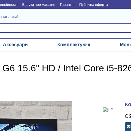
енційності
Відгуки про магазин
Гарантія
Публічна оферта
онити вам?
Аксесуари
Комплектуючі
Моні
6 15.6" HD / Intel Core i5-82