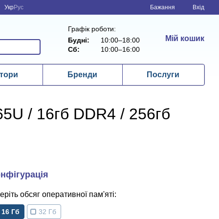
Укр
Рус
Бажання
Вхід
Графік роботи:
Мій кошик
Будні:
10:00–18:00
Сб:
10:00–16:00
тори
Бренди
Послуги
65U / 16гб DDR4 / 256гб
обсяг оперативної пам'яті
16 Гб
32 Гб