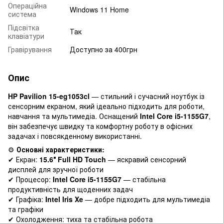
Операційна
Windows 11 Home
система
Підсвітка
Так
клавіатури
Гравірування
Доступно за 400грн
Опис
HP Pavilion 15-eg1053cl
— стильний і сучасний ноутбук із
сенсорним екраном, який ідеально підходить для роботи,
навчання та мультимедіа. Оснащений
Intel Core i5-1155G7
,
він забезпечує швидку та комфортну роботу в офісних
задачах і повсякденному використанні.
⚙️
Основні характеристики:
✔ Екран:
15.6″ Full HD Touch
— яскравий сенсорний
дисплей для зручної роботи
✔ Процесор:
Intel Core i5-1155G7
— стабільна
продуктивність для щоденних задач
✔ Графіка:
Intel Iris Xe
— добре підходить для мультимедіа
та графіки
✔ Охолодження: тиха та стабільна робота