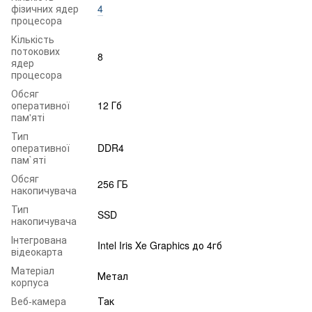
фізичних ядер
4
процесора
Кількість
потокових
8
ядер
процесора
Обсяг
оперативної
12 Гб
пам'яті
Тип
оперативної
DDR4
пам`яті
Обсяг
256 ГБ
накопичувача
Тип
SSD
накопичувача
Інтегрована
Intel Iris Xe Graphics до 4гб
відеокарта
Матеріал
Метал
корпуса
Веб-камера
Так