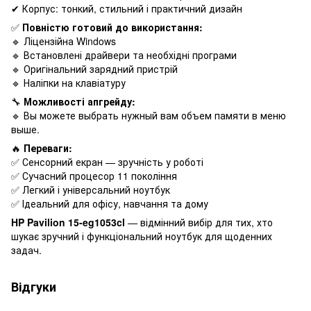
✔ Корпус: тонкий, стильний і практичний дизайн
✅
Повністю готовий до використання:
🔹 Ліцензійна Windows
🔹 Встановлені драйвери та необхідні програми
🔹 Оригінальний зарядний пристрій
🔹 Наліпки на клавіатуру
🔧
Можливості апгрейду:
🔹 Вы можете выбрать нужный вам объем памяти в меню
выше.
🔥
Переваги:
✅ Сенсорний екран — зручність у роботі
✅ Сучасний процесор 11 покоління
✅ Легкий і універсальний ноутбук
✅ Ідеальний для офісу, навчання та дому
HP Pavilion 15-eg1053cl
— відмінний вибір для тих, хто
шукає зручний і функціональний ноутбук для щоденних
задач.
Відгуки