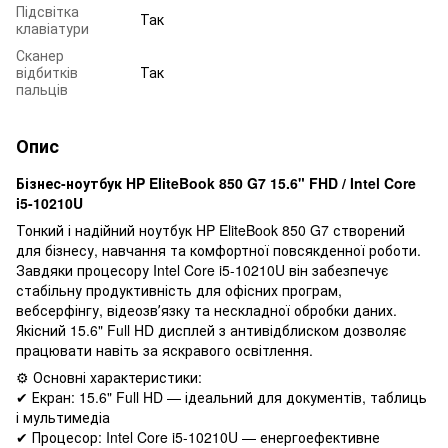
Підсвітка
Так
клавіатури
Сканер
відбитків
Так
пальців
Опис
Бізнес-ноутбук HP EliteBook 850 G7 15.6" FHD / Intel Core
i5-10210U
Тонкий і надійний ноутбук HP EliteBook 850 G7 створений
для бізнесу, навчання та комфортної повсякденної роботи.
Завдяки процесору Intel Core i5-10210U він забезпечує
стабільну продуктивність для офісних програм,
вебсерфінгу, відеозвʼязку та нескладної обробки даних.
Якісний 15.6" Full HD дисплей з антивідблиском дозволяє
працювати навіть за яскравого освітлення.
⚙️ Основні характеристики:
✔ Екран: 15.6" Full HD — ідеальний для документів, таблиць
і мультимедіа
✔ Процесор: Intel Core i5-10210U — енергоефективне