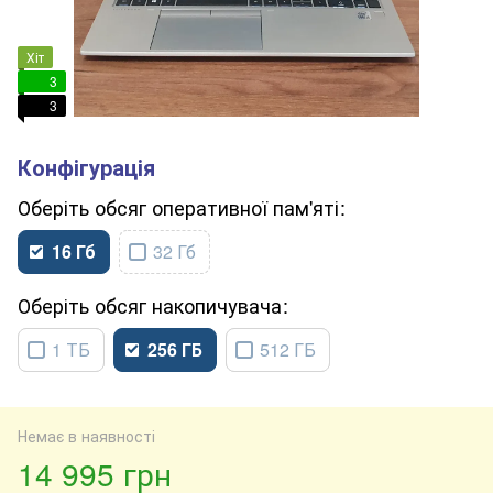
Хіт
3
3
обсяг оперативної пам'яті
16 Гб
32 Гб
обсяг накопичувача
1 ТБ
256 ГБ
512 ГБ
Немає в наявності
14 995 грн