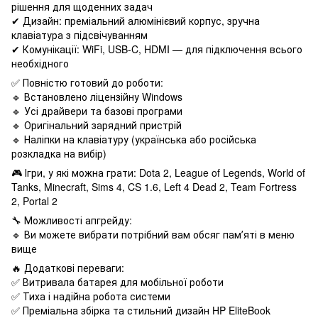
рішення для щоденних задач
✔ Дизайн: преміальний алюмінієвий корпус, зручна
клавіатура з підсвічуванням
✔ Комунікації: WiFi, USB-C, HDMI — для підключення всього
необхідного
✅ Повністю готовий до роботи:
🔹 Встановлено ліцензійну Windows
🔹 Усі драйвери та базові програми
🔹 Оригінальний зарядний пристрій
🔹 Наліпки на клавіатуру (українська або російська
розкладка на вибір)
🎮 Ігри, у які можна грати: Dota 2, League of Legends, World of
Tanks, Minecraft, Sims 4, CS 1.6, Left 4 Dead 2, Team Fortress
2, Portal 2
🔧 Можливості апгрейду:
🔹 Ви можете вибрати потрібний вам обсяг памʼяті в меню
вище
🔥 Додаткові переваги:
✅ Витривала батарея для мобільної роботи
✅ Тиха і надійна робота системи
✅ Преміальна збірка та стильний дизайн HP EliteBook