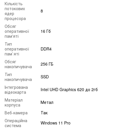
Кількість
потокових
8
ядер
процесора
Обсяг
оперативної
16 Гб
пам'яті
Тип
оперативної
DDR4
пам`яті
Обсяг
256 ГБ
накопичувача
Тип
SSD
накопичувача
Інтегрована
Intel UHD Graphics 620 до 2гб
відеокарта
Матеріал
Метал
корпуса
Веб-камера
Так
Операційна
Windows 11 Pro
система