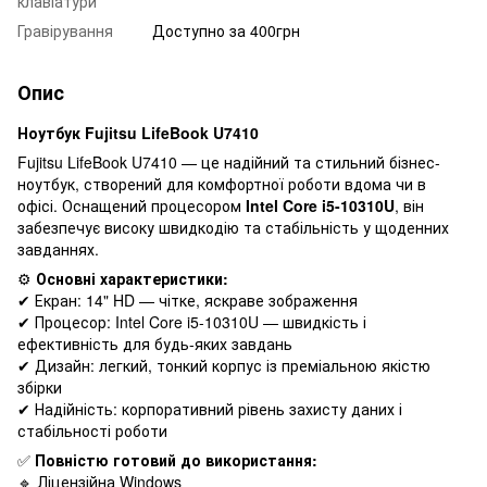
клавіатури
Гравірування
Доступно за 400грн
Опис
Ноутбук Fujitsu LifeBook U7410
Fujitsu LifeBook U7410 — це надійний та стильний бізнес-
ноутбук, створений для комфортної роботи вдома чи в
офісі. Оснащений процесором
Intel Core i5-10310U
, він
забезпечує високу швидкодію та стабільність у щоденних
завданнях.
⚙️
Основні характеристики:
✔ Екран: 14" HD — чітке, яскраве зображення
✔ Процесор: Intel Core i5-10310U — швидкість і
ефективність для будь-яких завдань
✔ Дизайн: легкий, тонкий корпус із преміальною якістю
збірки
✔ Надійність: корпоративний рівень захисту даних і
стабільності роботи
✅
Повністю готовий до використання:
🔹 Ліцензійна Windows