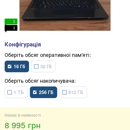
3
3
обсяг оперативної пам'яті
16 Гб
32 Гб
обсяг накопичувача
1 ТБ
256 ГБ
512 ГБ
Немає в наявності
8 995 грн