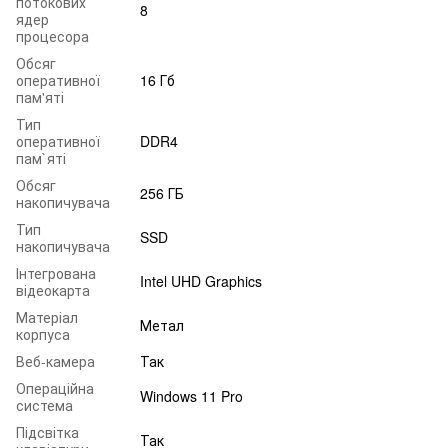
потокових
8
ядер
процесора
Обсяг
оперативної
16 Гб
пам'яті
Тип
оперативної
DDR4
пам`яті
Обсяг
256 ГБ
накопичувача
Тип
SSD
накопичувача
Інтегрована
Intel UHD Graphics
відеокарта
Матеріал
Метал
корпуса
Веб-камера
Так
Операційна
Windows 11 Pro
система
Підсвітка
Так