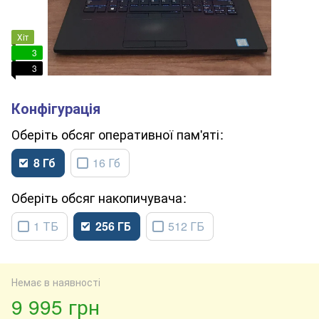
Хіт
3
3
обсяг оперативної пам'яті
8 Гб
16 Гб
обсяг накопичувача
1 ТБ
256 ГБ
512 ГБ
Немає в наявності
9 995 грн