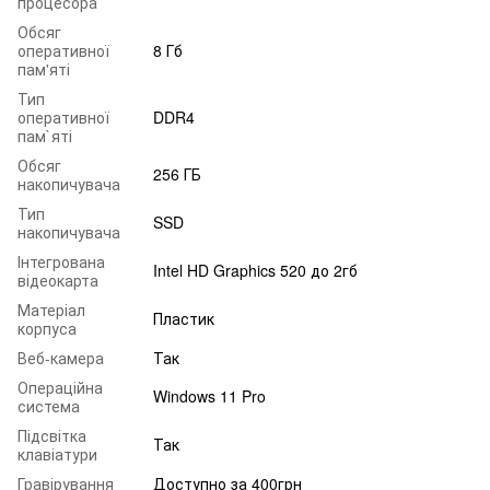
процесора
Обсяг
оперативної
8 Гб
пам'яті
Тип
оперативної
DDR4
пам`яті
Обсяг
256 ГБ
накопичувача
Тип
SSD
накопичувача
Інтегрована
Intel HD Graphics 520 до 2гб
відеокарта
Матеріал
Пластик
корпуса
Веб-камера
Так
Операційна
Windows 11 Pro
система
Підсвітка
Так
клавіатури
Гравірування
Доступно за 400грн