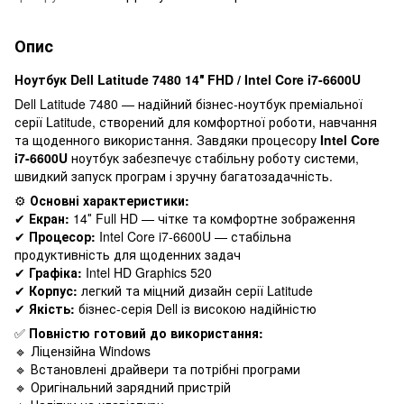
Опис
Ноутбук Dell Latitude 7480 14″ FHD / Intel Core i7-6600U
Dell Latitude 7480 — надійний бізнес-ноутбук преміальної
серії Latitude, створений для комфортної роботи, навчання
та щоденного використання. Завдяки процесору
Intel Core
i7-6600U
ноутбук забезпечує стабільну роботу системи,
швидкий запуск програм і зручну багатозадачність.
⚙️
Основні характеристики:
✔
Екран:
14″ Full HD — чітке та комфортне зображення
✔
Процесор:
Intel Core i7-6600U — стабільна
продуктивність для щоденних задач
✔
Графіка:
Intel HD Graphics 520
✔
Корпус:
легкий та міцний дизайн серії Latitude
✔
Якість:
бізнес-серія Dell із високою надійністю
✅
Повністю готовий до використання:
🔹 Ліцензійна Windows
🔹 Встановлені драйвери та потрібні програми
🔹 Оригінальний зарядний пристрій