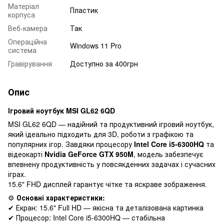
Матеріал
Пластик
корпуса
Веб-камера
Так
Операційна
Windows 11 Pro
система
Гравірування
Доступно за 400грн
Опис
Ігровий ноутбук MSI GL62 6QD
MSI GL62 6QD — надійний та продуктивний ігровий ноутбук,
який ідеально підходить для 3D, роботи з графікою та
популярних ігор. Завдяки процесору
Intel Core i5-6300HQ
та
відеокарті
Nvidia GeForce GTX 950M
, модель забезпечує
впевнену продуктивність у повсякденних задачах і сучасних
іграх.
15.6" FHD дисплей гарантує чітке та яскраве зображення.
⚙️
Основні характеристики:
✔ Екран: 15.6" Full HD — якісна та деталізована картинка
✔ Процесор: Intel Core i5-6300HQ — стабільна