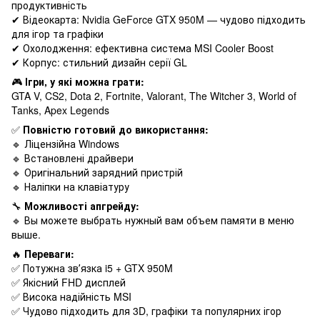
продуктивність
✔ Відеокарта: Nvidia GeForce GTX 950M — чудово підходить
для ігор та графіки
✔ Охолодження: ефективна система MSI Cooler Boost
✔ Корпус: стильний дизайн серії GL
🎮
Ігри, у які можна грати:
GTA V, CS2, Dota 2, Fortnite, Valorant, The Witcher 3, World of
Tanks, Apex Legends
✅
Повністю готовий до використання:
🔹 Ліцензійна Windows
🔹 Встановлені драйвери
🔹 Оригінальний зарядний пристрій
🔹 Наліпки на клавіатуру
🔧
Можливості апгрейду:
🔹 Вы можете выбрать нужный вам объем памяти в меню
выше.
🔥
Переваги:
✅ Потужна звʼязка i5 + GTX 950M
✅ Якісний FHD дисплей
✅ Висока надійність MSI
✅ Чудово підходить для 3D, графіки та популярних ігор