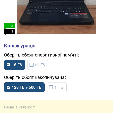
3
3
обсяг оперативної пам'яті
16 Гб
32 Гб
обсяг накопичувача
128 ГБ + 500 ГБ
1 ТБ
Немає в наявності