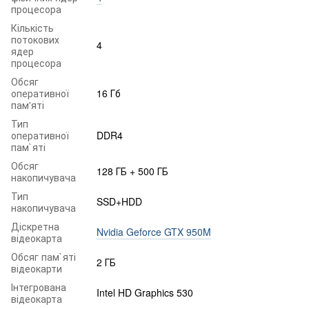
процесора
Кількість
потокових
4
ядер
процесора
Обсяг
оперативної
16 Гб
пам'яті
Тип
оперативної
DDR4
пам`яті
Обсяг
128 ГБ + 500 ГБ
накопичувача
Тип
SSD+HDD
накопичувача
Діскретна
Nvidia Geforce GTX 950M
відеокарта
Обсяг пам`яті
2 ГБ
відеокарти
Інтегрована
Intel HD Graphics 530
відеокарта