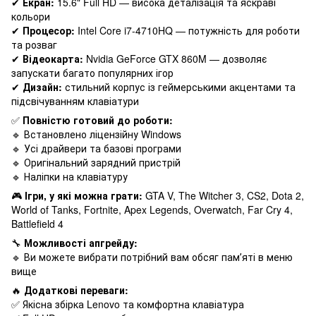
✔
Екран:
15.6" Full HD — висока деталізація та яскраві
кольори
✔
Процесор:
Intel Core i7-4710HQ — потужність для роботи
та розваг
✔
Відеокарта:
Nvidia GeForce GTX 860M — дозволяє
запускати багато популярних ігор
✔
Дизайн:
стильний корпус із геймерськими акцентами та
підсвічуванням клавіатури
✅
Повністю готовий до роботи:
🔹 Встановлено ліцензійну Windows
🔹 Усі драйвери та базові програми
🔹 Оригінальний зарядний пристрій
🔹 Наліпки на клавіатуру
🎮
Ігри, у які можна грати:
GTA V, The Witcher 3, CS2, Dota 2,
World of Tanks, Fortnite, Apex Legends, Overwatch, Far Cry 4,
Battlefield 4
🔧
Можливості апгрейду:
🔹 Ви можете вибрати потрібний вам обсяг памʼяті в меню
вище
🔥
Додаткові переваги:
✅ Якісна збірка Lenovo та комфортна клавіатура