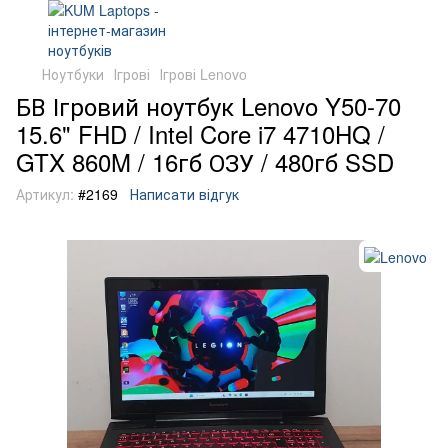
Ноутбуки
Ігрові
Ігрові Lenovo
БВ Ігровий ноутбук Lenovo Y50-70
15.6" FHD / Intel Core i7 4710HQ /
GTX 860M / 16гб ОЗУ / 480гб SSD
Артикул:
#2169
Написати відгук