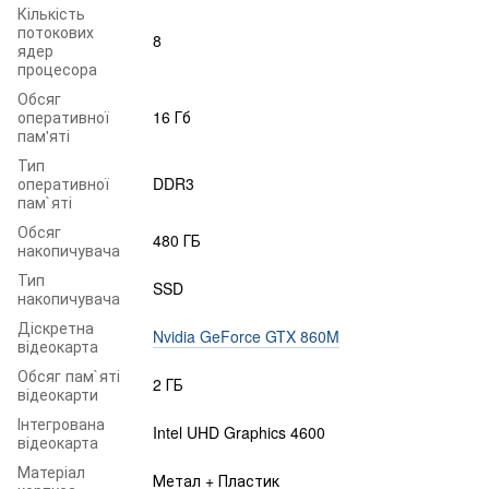
Кількість
потокових
8
ядер
процесора
Обсяг
оперативної
16 Гб
пам'яті
Тип
оперативної
DDR3
пам`яті
Обсяг
480 ГБ
накопичувача
Тип
SSD
накопичувача
Діскретна
Nvidia GeForce GTX 860M
відеокарта
Обсяг пам`яті
2 ГБ
відеокарти
Інтегрована
Intel UHD Graphics 4600
відеокарта
Матеріал
Метал + Пластик