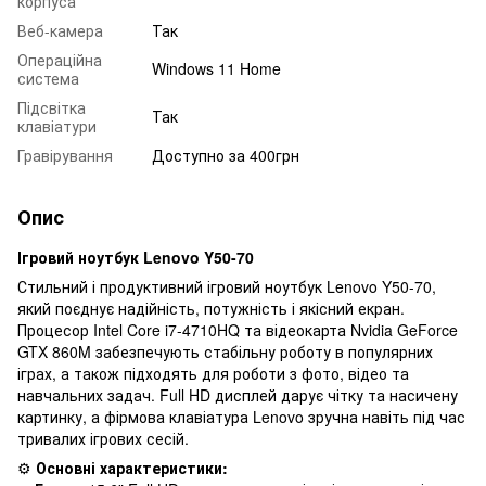
корпуса
Веб-камера
Так
Операційна
Windows 11 Home
система
Підсвітка
Так
клавіатури
Гравірування
Доступно за 400грн
Опис
Ігровий ноутбук Lenovo Y50-70
Стильний і продуктивний ігровий ноутбук Lenovo Y50-70,
який поєднує надійність, потужність і якісний екран.
Процесор Intel Core i7-4710HQ та відеокарта Nvidia GeForce
GTX 860M забезпечують стабільну роботу в популярних
іграх, а також підходять для роботи з фото, відео та
навчальних задач. Full HD дисплей дарує чітку та насичену
картинку, а фірмова клавіатура Lenovo зручна навіть під час
тривалих ігрових сесій.
⚙️
Основні характеристики: