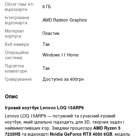
Обсяг пам`яті
6 ГБ
відеокарти
Інтегрована
AMD Radeon Graphics
відеокарта
Матеріал
Пластик
корпуса
Веб-камера
Так
Операційна
Windows 11 Home
система
Підсвітка
Так
клавіатури
Гравірування
Доступно за 400грн
Опис
Ігровий ноутбук Lenovo LOQ 15ARP9
Lenovo LOQ 15ARP9 — потужний та сучасний ігровий
ноутбук, який ідеально підходить для 3D, творчих задач і
найвимогливіших ігор. Завдяки процесору
AMD Ryzen 5
7235HS
та відеокарті
Nvidia GeForce RTX 4050 6GB
, модель