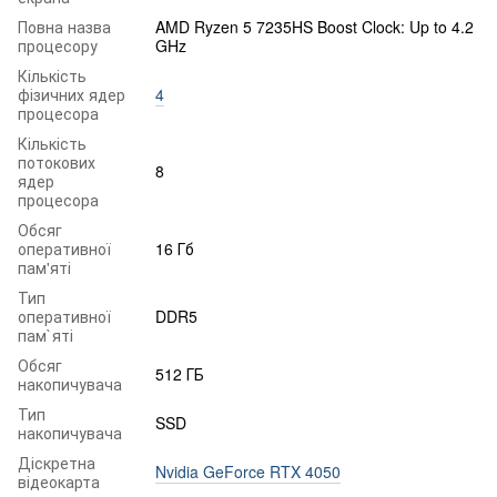
Повна назва
AMD Ryzen 5 7235HS Boost Clock: Up to 4.2
процесору
GHz
Кількість
фізичних ядер
4
процесора
Кількість
потокових
8
ядер
процесора
Обсяг
оперативної
16 Гб
пам'яті
Тип
оперативної
DDR5
пам`яті
Обсяг
512 ГБ
накопичувача
Тип
SSD
накопичувача
Діскретна
Nvidia GeForce RTX 4050
відеокарта