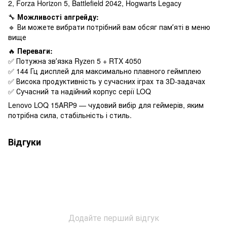
2, Forza Horizon 5, Battlefield 2042, Hogwarts Legacy
🔧
Можливості апгрейду:
🔹 Ви можете вибрати потрібний вам обсяг памʼяті в меню
вище
🔥
Переваги:
✅ Потужна звʼязка Ryzen 5 + RTX 4050
✅ 144 Гц дисплей для максимально плавного геймплею
✅ Висока продуктивність у сучасних іграх та 3D-задачах
✅ Сучасний та надійний корпус серії LOQ
Lenovo LOQ 15ARP9 — чудовий вибір для геймерів, яким
потрібна сила, стабільність і стиль.
Відгуки
Додайте перший відгук