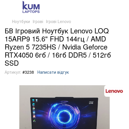
Ноутбуки
Ігрові
Ігрові Lenovo
БВ Ігровий Ноутбук Lenovo LOQ
15ARP9 15.6" FHD 144гц / AMD
Ryzen 5 7235HS / Nvidia Geforce
RTX4050 6гб / 16гб DDR5 / 512гб
SSD
Артикул:
#3238
Написати відгук