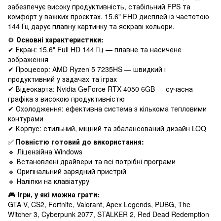
забезпечує високу продуктивність, стабільний FPS та
комфорт у важких проєктах. 15.6" FHD дисплей із частотою
144 Гц дарує плавну картинку та яскраві кольори.
⚙️
Основні характеристики:
✔ Екран: 15.6" Full HD 144 Гц — плавне та насичене
зображення
✔ Процесор: AMD Ryzen 5 7235HS — швидкий і
продуктивний у задачах та іграх
✔ Відеокарта: Nvidia GeForce RTX 4050 6GB — сучасна
графіка з високою продуктивністю
✔ Охолодження: ефективна система з кількома тепловими
контурами
✔ Корпус: стильний, міцний та збалансований дизайн LOQ
✅
Повністю готовий до використання:
🔹 Ліцензійна Windows
🔹 Встановлені драйвери та всі потрібні програми
🔹 Оригінальний зарядний пристрій
🔹 Наліпки на клавіатуру
🎮
Ігри, у які можна грати:
GTA V, CS2, Fortnite, Valorant, Apex Legends, PUBG, The
Witcher 3, Cyberpunk 2077, STALKER 2, Red Dead Redemption