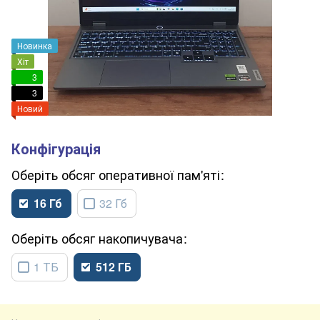
Новинка
Хіт
3
3
Новий
обсяг оперативної пам'яті
16 Гб
32 Гб
обсяг накопичувача
1 ТБ
512 ГБ