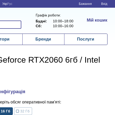
Укр
Рус
Бажання
Вхід
Графік роботи:
Мій кошик
Будні:
10:00–18:00
Сб:
10:00–16:00
тори
Бренди
Послуги
eforce RTX2060 6гб / Intel
обсяг оперативної пам'яті
16 Гб
32 Гб