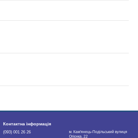
Контактна інформація
(093) 001 26 26
м. Кам'янець-Подільський вулиця
Огієнка, 22