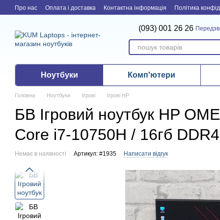
Перейти до основного контенту
Про нас
Оплата і доставка
Контактна інформація
Політика конфід
(093) 001 26 26
Передзв
Ноутбуки
Комп'ютери
Головна
Ноутбуки
Ігрові
Ігрові HP
БВ Ігровий ноутбук HP OMEN 
Core i7-10750H / 16гб DDR4
Немає в наявності
Артикул: #1935
Написати відгук