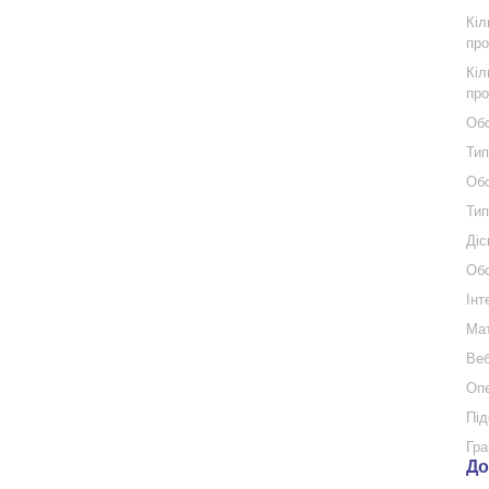
Кіл
про
Кіл
про
Обс
Тип
Обс
Тип
Діс
Обс
Інт
Мат
Веб
Опе
Під
Гра
До