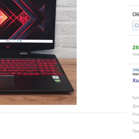
28
Нем
Зай
від
Ха
Бр
Діа
Роз
Тип
Пов