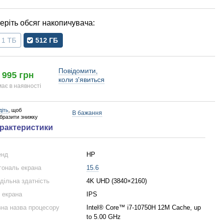
обсяг накопичувача
1 ТБ
512 ГБ
Повідомити,
 995 грн
коли з'явиться
ає в наявності
діть
, щоб
В бажання
образити знижку
рактеристики
енд
HP
гональ екрана
15.6
дільна здатність
4K UHD (3840×2160)
 екрана
IPS
на назва процесору
Intel® Core™ i7-10750H 12M Cache, up
to 5.00 GHz