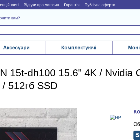
енційності
Відгуки про магазин
Гарантія
Публічна оферта
онити вам?
Аксесуари
Комплектуючі
Моні
15t-dh100 15.6" 4K / Nvidia G
 / 512гб SSD