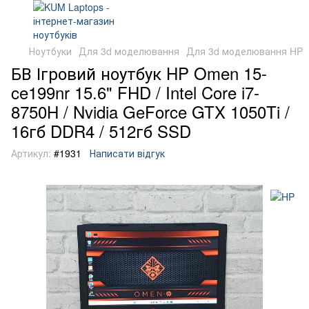
Ноутбуки
Для 3d моделювання
Для 3d моделювання HP
БВ Ігровий ноутбук HP Omen 15-
ce199nr 15.6" FHD / Intel Core i7-
8750H / Nvidia GeForce GTX 1050Ti /
16гб DDR4 / 512гб SSD
Артикул:
#1931
Написати відгук