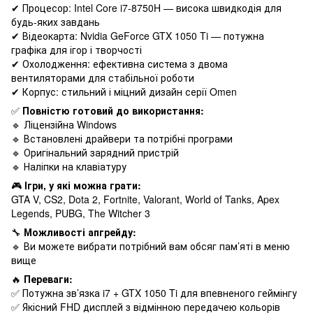
✔ Процесор: Intel Core i7-8750H — висока швидкодія для
будь-яких завдань
✔ Відеокарта: Nvidia GeForce GTX 1050 Ti — потужна
графіка для ігор і творчості
✔ Охолодження: ефективна система з двома
вентиляторами для стабільної роботи
✔ Корпус: стильний і міцний дизайн серії Omen
✅
Повністю готовий до використання:
🔹 Ліцензійна Windows
🔹 Встановлені драйвери та потрібні програми
🔹 Оригінальний зарядний пристрій
🔹 Наліпки на клавіатуру
🎮
Ігри, у які можна грати:
GTA V, CS2, Dota 2, Fortnite, Valorant, World of Tanks, Apex
Legends, PUBG, The Witcher 3
🔧
Можливості апгрейду:
🔹 Ви можете вибрати потрібний вам обсяг пам’яті в меню
вище
🔥
Переваги:
✅ Потужна зв’язка i7 + GTX 1050 Ti для впевненого геймінгу
✅ Якісний FHD дисплей з відмінною передачею кольорів