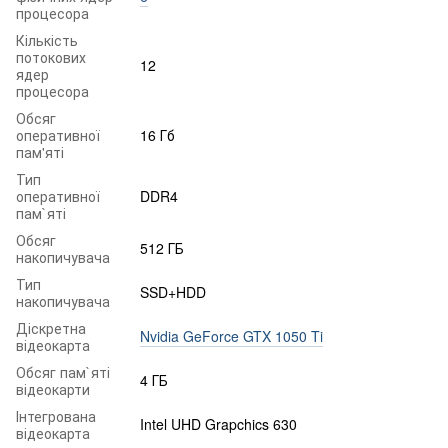
процесора
Кількість
потокових
12
ядер
процесора
Обсяг
оперативної
16 Гб
пам'яті
Тип
оперативної
DDR4
пам`яті
Обсяг
512 ГБ
накопичувача
Тип
SSD+HDD
накопичувача
Діскретна
Nvidia GeForce GTX 1050 Ti
відеокарта
Обсяг пам`яті
4 ГБ
відеокарти
Інтегрована
Intel UHD Grapchics 630
відеокарта