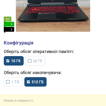
Хіт
3
3
обсяг оперативної пам'яті
16 Гб
32 Гб
обсяг накопичувача
1 ТБ
512 ГБ
Немає в наявності