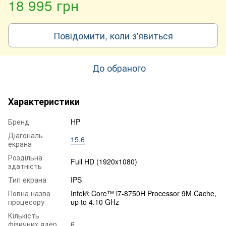
18 995 грн
Повідомити, коли з'явиться
До обраного
Характеристики
Бренд
HP
Діагональ
15.6
екрана
Роздільна
Full HD (1920x1080)
здатність
Тип екрана
IPS
Повна назва
Intel® Core™ i7-8750H Processor 9M Cache,
процесору
up to 4.10 GHz
Кількість
фізичних ядер
6