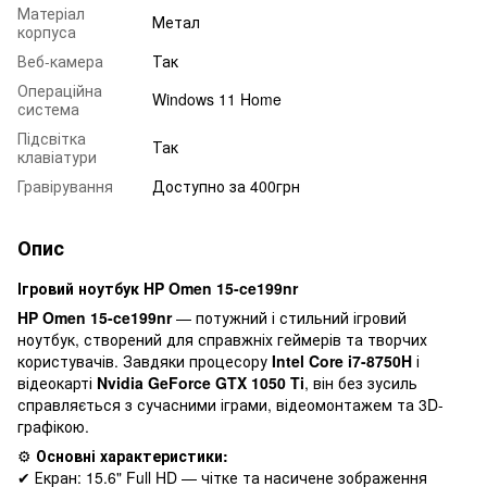
Матеріал
Метал
корпуса
Веб-камера
Так
Операційна
Windows 11 Home
система
Підсвітка
Так
клавіатури
Гравірування
Доступно за 400грн
Опис
Ігровий ноутбук HP Omen 15-ce199nr
HP Omen 15-ce199nr
— потужний і стильний ігровий
ноутбук, створений для справжніх геймерів та творчих
користувачів. Завдяки процесору
Intel Core i7-8750H
і
відеокарті
Nvidia GeForce GTX 1050 Ti
, він без зусиль
справляється з сучасними іграми, відеомонтажем та 3D-
графікою.
⚙️
Основні характеристики:
✔ Екран: 15.6" Full HD — чітке та насичене зображення