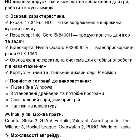
HD
дисплей дарує чітке й комфортне зображення для гри,
роботи та мультимедіа.
⚙️
Основні характеристики:
✔ Екран: 17.3″ Full HD — чітке зображення з широкими
кутами огляду
✔ Процесор: Intel Core i5-8400H — продуктивність для ігор
та задач
✔ Відеокарта: Nvidia Quadro P3200 6 ГБ — відеоприскорювач
рівня GTX 1060
✔ Охолодження: ефективна система для стабільної роботи
під навантаженням
✔ Корпус: міцний та стильний дизайн серії Precision
✅
Повністю готовий до використання:
🔹 Ліцензійна Windows
🔹 Встановлені драйвери та потрібні програми
🔹 Оригінальний зарядний пристрій
🔹 Наліпки на клавіатуру
🎮
Ігри, у які можна грати:
Counter-Strike 2, GTA V, Fortnite, Valorant, Apex Legends, The
Witcher 3, Rocket League, Overwatch 2, PUBG, World of Tanks
🔧
Можливості апгрейду: