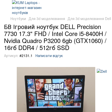
Ноутбуки
Для 3d моделювання
Для 3d моделювання Dell
БВ Ігровий ноутбук DELL Precision
7730 17.3" FHD / Intel Core i5-8400H /
Nvidia Quadro P3200 6gb (GTX1060) /
16гб DDR4 / 512гб SSD
Артикул:
#2131.1
Написати відгук