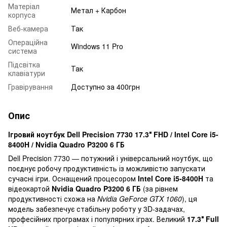
Матеріал
Метал + Карбон
корпуса
Веб-камера
Так
Операційна
Windows 11 Pro
система
Підсвітка
Так
клавіатури
Гравірування
Доступно за 400грн
Опис
Ігровий ноутбук Dell Precision 7730 17.3″ FHD / Intel Core i5-
8400H / Nvidia Quadro P3200 6 ГБ
Dell Precision 7730 — потужний і універсальний ноутбук, що
поєднує робочу продуктивність із можливістю запускати
сучасні ігри. Оснащений процесором
Intel Core i5-8400H
та
відеокартой
Nvidia Quadro P3200 6 ГБ
(за рівнем
продуктивності схожа на
Nvidia GeForce GTX 1060
), ця
модель забезпечує стабільну роботу у 3D-задачах,
професійних програмах і популярних іграх. Великий
17.3″ Full