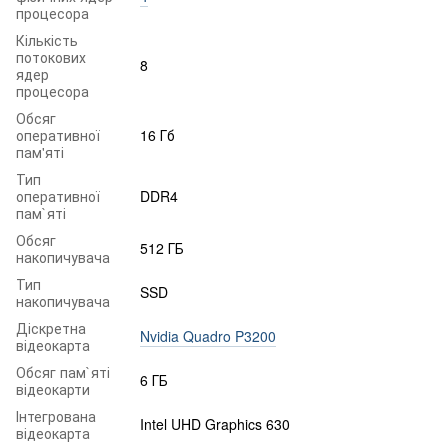
процесора
Кількість
потокових
8
ядер
процесора
Обсяг
оперативної
16 Гб
пам'яті
Тип
оперативної
DDR4
пам`яті
Обсяг
512 ГБ
накопичувача
Тип
SSD
накопичувача
Діскретна
Nvidia Quadro P3200
відеокарта
Обсяг пам`яті
6 ГБ
відеокарти
Інтегрована
Intel UHD Graphics 630
відеокарта