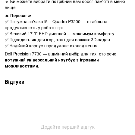
🔹 Ви можете вибрати потрібний вам обсяг памʼяті в меню
вище
🔥
Переваги:
✅ Потужна звʼязка i5 + Quadro P3200 — стабільна
продуктивність у роботі і грі
✅ Великий 17.3″ FHD дисплей — максимум комфорту
✅ Підходить як для ігор, так і для важких 3D-задач
✅ Надійний корпус і продумане охолодження
Dell Precision 7730 — відмінний вибір для тих, хто хоче
потужний універсальний ноутбук з ігровими
можливостями
.
Відгуки
Додайте перший відгук