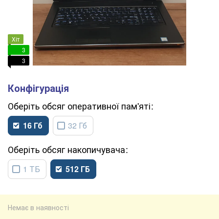
Хіт
3
3
обсяг оперативної пам'яті
16 Гб
32 Гб
обсяг накопичувача
1 ТБ
512 ГБ
Немає в наявності