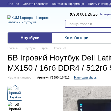
Перейти до основного контенту
Про нас
Оплата і доставка
Контактна інформація
Політика конфід
(093) 001 26 26
Передзв
Ноутбуки
Комп'ютери
Головна
Ноутбуки
Ігрові
Ігрові Dell
БВ Ігровий Ноутбук Dell Lati
MX150 / 16гб DDR4 / 512гб
Немає в наявності
Артикул: #1990 [16/512]
Написати відгук