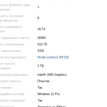
ькість фізичних ядер
4
цесора
ькість потокових
8
р процесора
яг оперативної
16 Гб
'яті
 оперативної пам`яті
DDR4
яг накопичувача
512 ГБ
 накопичувача
SSD
кретна відеокарта
Nvidia Geforce MX150
яг пам`яті
2 ГБ
еокарти
егрована відеокарта
Intel® UHD Graphics
еріал корпуса
Пластик
-камера
Так
раційна система
Windows 11 Pro
світка клавіатури
Так
вірування
Доступно за 400грн