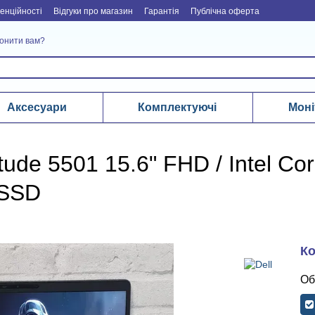
енційності
Відгуки про магазин
Гарантія
Публічна оферта
онити вам?
Аксесуари
Комплектуючі
Моні
tude 5501 15.6" FHD / Intel Co
 SSD