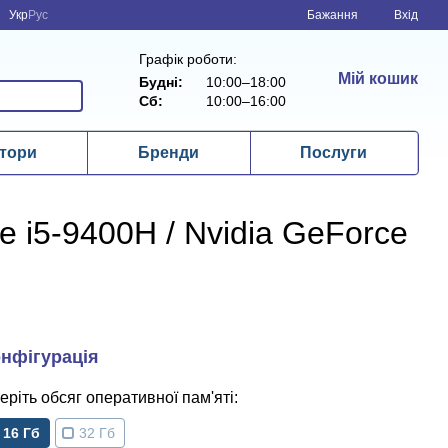
Укр
Рус
Бажання
Вхід
Графік роботи:
Мій кошик
Будні:
10:00–18:00
Сб:
10:00–16:00
тори
Бренди
Послуги
re i5-9400H / Nvidia GeForce
обсяг оперативної пам'яті
16 Гб
32 Гб