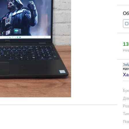
13
Нем
Зай
від
Ха
Бр
Діа
Роз
Тип
Пов