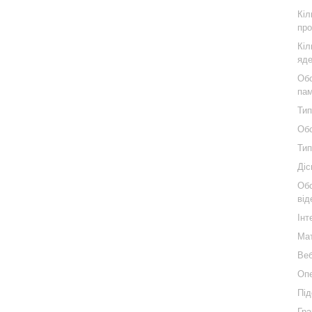
Кіл
про
Кіл
яде
Обс
пам
Тип
Обс
Тип
Діс
Обс
від
Інт
Мат
Веб
Опе
Під
Гра