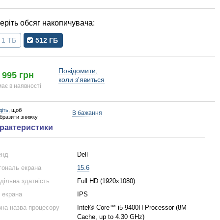
обсяг накопичувача
1 ТБ
512 ГБ
Повідомити,
 995 грн
коли з'явиться
ає в наявності
діть
, щоб
В бажання
образити знижку
рактеристики
енд
Dell
гональ екрана
15.6
дільна здатність
Full HD (1920x1080)
 екрана
IPS
на назва процесору
Intel® Core™ i5-9400H Processor (8M
Cache, up to 4.30 GHz)