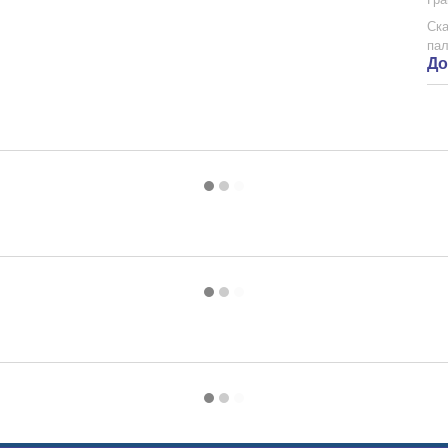
Ска
пал
До