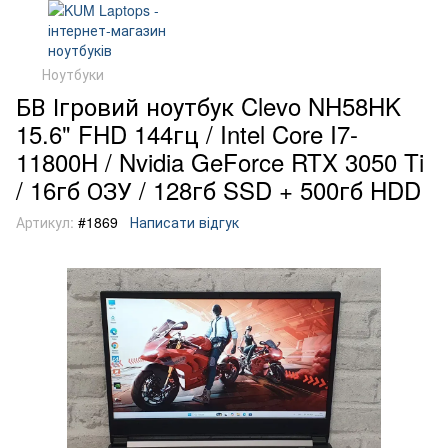
Ноутбуки
БВ Ігровий ноутбук Clevo NH58HK
15.6" FHD 144гц / Intel Core I7-
11800H / Nvidia GeForce RTX 3050 Ti
/ 16гб ОЗУ / 128гб SSD + 500гб HDD
Артикул:
#1869
Написати відгук