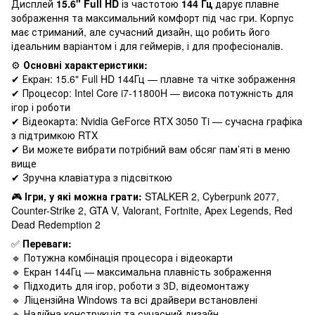
Дисплей
15.6" Full HD
із частотою
144 Гц
дарує плавне
зображення та максимальний комфорт під час гри. Корпус
має стриманий, але сучасний дизайн, що робить його
ідеальним варіантом і для геймерів, і для професіоналів.
⚙️
Основні характеристики:
✔ Екран: 15.6" Full HD 144Гц — плавне та чітке зображення
✔ Процесор: Intel Core i7-11800H — висока потужність для
ігор і роботи
✔ Відеокарта: Nvidia GeForce RTX 3050 Ti — сучасна графіка
з підтримкою RTX
✔ Ви можете вибрати потрібний вам обсяг пам’яті в меню
вище
✔ Зручна клавіатура з підсвіткою
🎮
Ігри, у які можна грати:
STALKER 2, Cyberpunk 2077,
Counter-Strike 2, GTA V, Valorant, Fortnite, Apex Legends, Red
Dead Redemption 2
✅
Переваги:
🔹 Потужна комбінація процесора і відеокарти
🔹 Екран 144Гц — максимальна плавність зображення
🔹 Підходить для ігор, роботи з 3D, відеомонтажу
🔹 Ліцензійна Windows та всі драйвери встановлені
🔹 Надійна конструкція та сучасний дизайн