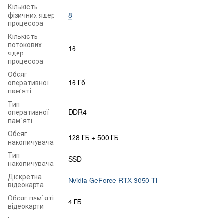
Кількість
фізичних ядер
8
процесора
Кількість
потокових
16
ядер
процесора
Обсяг
оперативної
16 Гб
пам'яті
Тип
оперативної
DDR4
пам`яті
Обсяг
128 ГБ + 500 ГБ
накопичувача
Тип
SSD
накопичувача
Діскретна
Nvidia GeForce RTX 3050 Ti
відеокарта
Обсяг пам`яті
4 ГБ
відеокарти