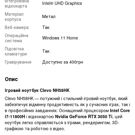
Інтегрована
Intel® UHD Graphics
відеокарта
Матеріал
Метал
корпуса
Веб-камера
Так
Операційна
Windows 11 Home
система
Підсвітка
Так
клавіатури
Гравірування
Доступно за 400грн
Опис
Ігровий ноутбук Clevo NH58HK
Clevo NH58HK — потужний і стильний ігровий ноутбук, який
забезпечує відмінну продуктивність як у сучасних іграх, так і
в професійних завданнях. Оснащений процесором
Intel Core
i7-11800H
і відеокартою
Nvidia GeForce RTX 3050 Ti
, цей
ноутбук легко справляється з іграми, рендерингом, 3D-
графікою та роботою з відео.