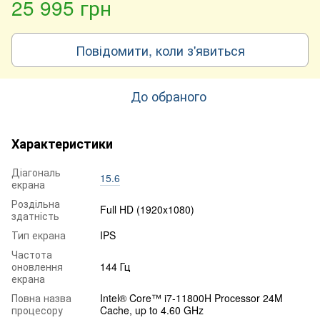
25 995 грн
Повідомити, коли з'явиться
До обраного
Характеристики
Діагональ
15.6
екрана
Роздільна
Full HD (1920x1080)
здатність
Тип екрана
IPS
Частота
оновлення
144 Гц
екрана
Повна назва
Intel® Core™ i7-11800H Processor 24M
процесору
Cache, up to 4.60 GHz