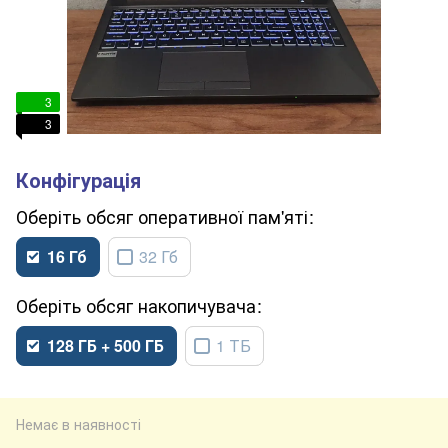
3
3
обсяг оперативної пам'яті
16 Гб
32 Гб
обсяг накопичувача
128 ГБ + 500 ГБ
1 ТБ
Немає в наявності