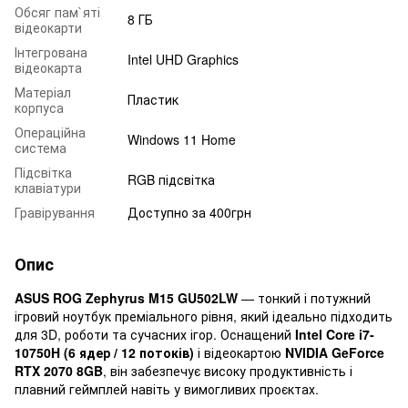
Обсяг пам`яті
8 ГБ
відеокарти
Інтегрована
Intel UHD Graphics
відеокарта
Матеріал
Пластик
корпуса
Операційна
Windows 11 Home
система
Підсвітка
RGB підсвітка
клавіатури
Гравірування
Доступно за 400грн
Опис
ASUS ROG Zephyrus M15 GU502LW
— тонкий і потужний
ігровий ноутбук преміального рівня, який ідеально підходить
для 3D, роботи та сучасних ігор. Оснащений
Intel Core i7-
10750H (6 ядер / 12 потоків)
і відеокартою
NVIDIA GeForce
RTX 2070 8GB
, він забезпечує високу продуктивність і
плавний геймплей навіть у вимогливих проєктах.