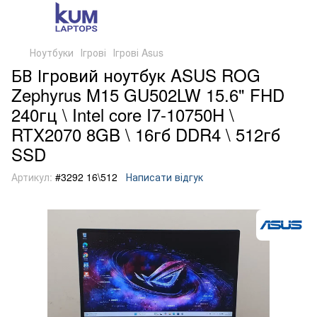
Ноутбуки
Ігрові
Ігрові Asus
БВ Ігровий ноутбук ASUS ROG
Zephyrus M15 GU502LW 15.6" FHD
240гц \ Intel core I7-10750H \
RTX2070 8GB \ 16гб DDR4 \ 512гб
SSD
Артикул:
#3292 16\512
Написати відгук