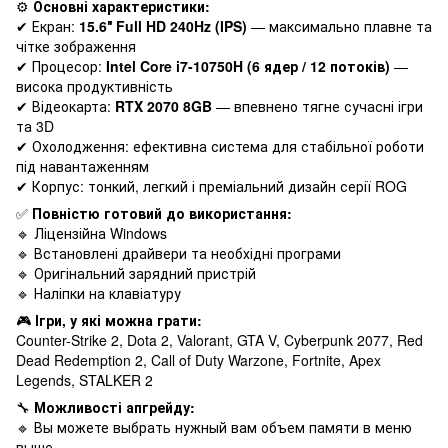
⚙️
Основні характеристики:
✔ Екран:
15.6″ Full HD 240Hz (IPS)
— максимально плавне та
чітке зображення
✔ Процесор:
Intel Core i7-10750H (6 ядер / 12 потоків)
—
висока продуктивність
✔ Відеокарта:
RTX 2070 8GB
— впевнено тягне сучасні ігри
та 3D
✔ Охолодження: ефективна система для стабільної роботи
під навантаженням
✔ Корпус: тонкий, легкий і преміальний дизайн серії ROG
✅
Повністю готовий до використання:
🔹 Ліцензійна Windows
🔹 Встановлені драйвери та необхідні програми
🔹 Оригінальний зарядний пристрій
🔹 Наліпки на клавіатуру
🎮
Ігри, у які можна грати:
Counter-Strike 2, Dota 2, Valorant, GTA V, Cyberpunk 2077, Red
Dead Redemption 2, Call of Duty Warzone, Fortnite, Apex
Legends, STALKER 2
🔧
Можливості апгрейду:
🔹 Вы можете выбрать нужный вам объем памяти в меню
выше.