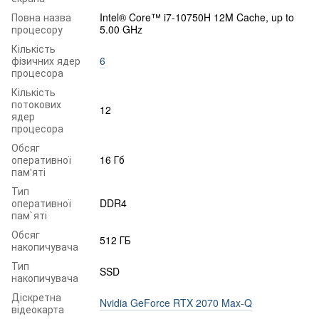
Повна назва
Intel® Core™ i7-10750H 12M Cache, up to
процесору
5.00 GHz
Кількість
фізичних ядер
6
процесора
Кількість
потокових
12
ядер
процесора
Обсяг
оперативної
16 Гб
пам'яті
Тип
оперативної
DDR4
пам`яті
Обсяг
512 ГБ
накопичувача
Тип
SSD
накопичувача
Діскретна
Nvidia GeForce RTX 2070 Max-Q
відеокарта