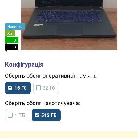
Новинка
Хіт
3
3
обсяг оперативної пам'яті
16 Гб
32 Гб
обсяг накопичувача
1 ТБ
512 ГБ