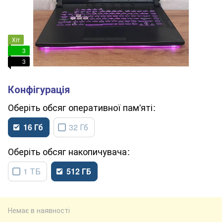
Хіт
3
3
обсяг оперативної пам'яті
16 Гб
32 Гб
обсяг накопичувача
1 ТБ
512 ГБ
Немає в наявності