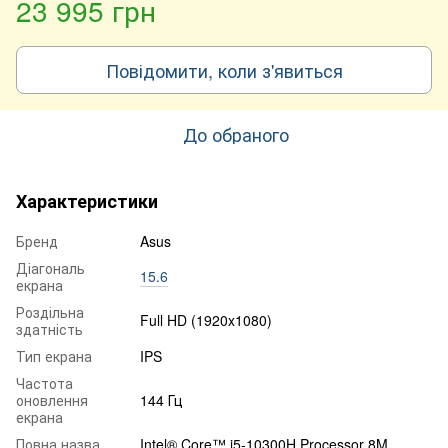
23 995 грн
Повідомити, коли з'явиться
До обраного
Характеристики
Бренд
Asus
Діагональ
15.6
екрана
Роздільна
Full HD (1920x1080)
здатність
Тип екрана
IPS
Частота
оновлення
144 Гц
екрана
Повна назва
Intel® Core™ i5-10300H Processor 8M