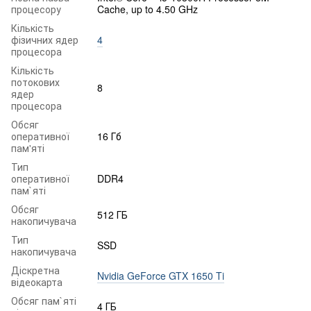
процесору
Cache, up to 4.50 GHz
Кількість
фізичних ядер
4
процесора
Кількість
потокових
8
ядер
процесора
Обсяг
оперативної
16 Гб
пам'яті
Тип
оперативної
DDR4
пам`яті
Обсяг
512 ГБ
накопичувача
Тип
SSD
накопичувача
Діскретна
Nvidia GeForce GTX 1650 Ti
відеокарта
Обсяг пам`яті
4 ГБ