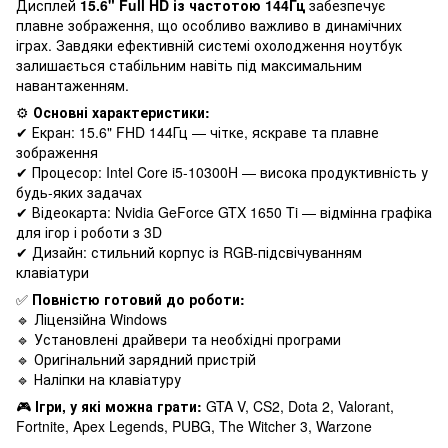
Дисплей
15.6" Full HD із частотою 144Гц
забезпечує
плавне зображення, що особливо важливо в динамічних
іграх. Завдяки ефективній системі охолодження ноутбук
залишається стабільним навіть під максимальним
навантаженням.
⚙️
Основні характеристики:
✔ Екран: 15.6" FHD 144Гц — чітке, яскраве та плавне
зображення
✔ Процесор: Intel Core i5-10300H — висока продуктивність у
будь-яких задачах
✔ Відеокарта: Nvidia GeForce GTX 1650 Ti — відмінна графіка
для ігор і роботи з 3D
✔ Дизайн: стильний корпус із RGB-підсвічуванням
клавіатури
✅
Повністю готовий до роботи:
🔹 Ліцензійна Windows
🔹 Установлені драйвери та необхідні програми
🔹 Оригінальний зарядний пристрій
🔹 Наліпки на клавіатуру
🎮
Ігри, у які можна грати:
GTA V, CS2, Dota 2, Valorant,
Fortnite, Apex Legends, PUBG, The Witcher 3, Warzone