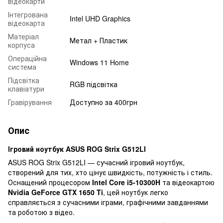
відеокарти
Інтегрована
Intel UHD Graphics
відеокарта
Матеріал
Метал + Пластик
корпуса
Операційна
Windows 11 Home
система
Підсвітка
RGB підсвітка
клавіатури
Гравірування
Доступно за 400грн
Опис
Ігровий ноутбук ASUS ROG Strix G512LI
ASUS ROG Strix G512LI — сучасний ігровий ноутбук,
створений для тих, хто цінує швидкість, потужність і стиль.
Оснащений процесором
Intel Core i5-10300H
та відеокартою
Nvidia GeForce GTX 1650 Ti
, цей ноутбук легко
справляється з сучасними іграми, графічними завданнями
та роботою з відео.