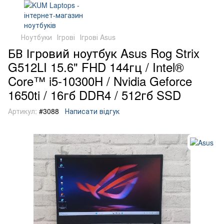
Ноутбуки
Ігрові
Ігрові Asus
БВ Ігровий ноутбук Asus Rog Strix
G512LI 15.6" FHD 144гц / Intel®
Core™ i5-10300H / Nvidia Geforce
1650ti / 16гб DDR4 / 512гб SSD
Артикул:
#3088
Написати відгук