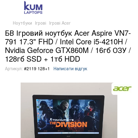
Ноутбуки
Ігрові
Ігрові Acer
БВ Ігровий ноутбук Acer Aspire VN7-
791 17.3" FHD / Intel Core i5-4210H /
Nvidia Geforce GTX860M / 16гб ОЗУ /
128гб SSD + 1тб HDD
Артикул:
#2119 128+1
Написати відгук