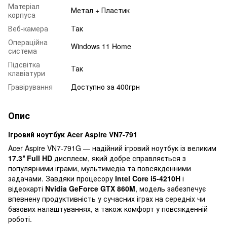
Матеріал
Метал + Пластик
корпуса
Веб-камера
Так
Операційна
Windows 11 Home
система
Підсвітка
Так
клавіатури
Гравірування
Доступно за 400грн
Опис
Ігровий ноутбук Acer Aspire VN7-791
Acer Aspire VN7-791G — надійний ігровий ноутбук із великим
17.3″ Full HD
дисплеєм, який добре справляється з
популярними іграми, мультимедіа та повсякденними
задачами. Завдяки процесору
Intel Core i5-4210H
і
відеокарті
Nvidia GeForce GTX 860M
, модель забезпечує
впевнену продуктивність у сучасних іграх на середніх чи
базових налаштуваннях, а також комфорт у повсякденній
роботі.