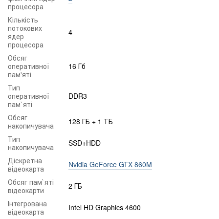
процесора
Кількість
потокових
4
ядер
процесора
Обсяг
оперативної
16 Гб
пам'яті
Тип
оперативної
DDR3
пам`яті
Обсяг
128 ГБ + 1 ТБ
накопичувача
Тип
SSD+HDD
накопичувача
Діскретна
Nvidia GeForce GTX 860M
відеокарта
Обсяг пам`яті
2 ГБ
відеокарти
Інтегрована
Intel HD Graphics 4600
відеокарта