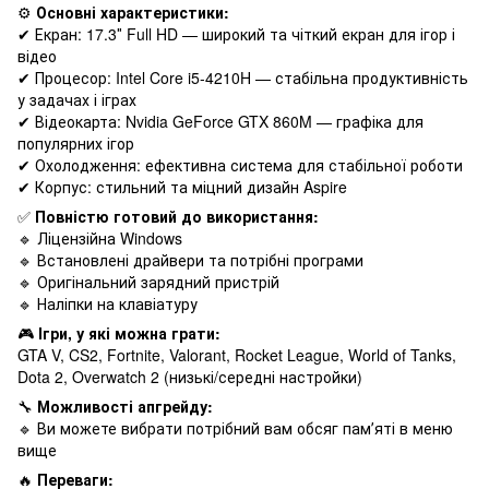
⚙️
Основні характеристики:
✔ Екран: 17.3″ Full HD — широкий та чіткий екран для ігор і
відео
✔ Процесор: Intel Core i5-4210H — стабільна продуктивність
у задачах і іграх
✔ Відеокарта: Nvidia GeForce GTX 860M — графіка для
популярних ігор
✔ Охолодження: ефективна система для стабільної роботи
✔ Корпус: стильний та міцний дизайн Aspire
✅
Повністю готовий до використання:
🔹 Ліцензійна Windows
🔹 Встановлені драйвери та потрібні програми
🔹 Оригінальний зарядний пристрій
🔹 Наліпки на клавіатуру
🎮
Ігри, у які можна грати:
GTA V, CS2, Fortnite, Valorant, Rocket League, World of Tanks,
Dota 2, Overwatch 2 (низькі/середні настройки)
🔧
Можливості апгрейду:
🔹 Ви можете вибрати потрібний вам обсяг памʼяті в меню
вище
🔥
Переваги: