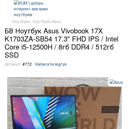
Ноутбуки
Ноутбуки Asus
БВ Ноутбук Asus Vivobook 17X
K1703ZA-SB54 17.3" FHD IPS / Intel
Core i5-12500H / 8гб DDR4 / 512гб
SSD
Артикул:
#772
Написати відгук