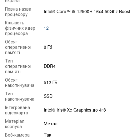
екрана
Повна назва
Intel® Core™ i5-12500H 16х4.50Ghz Boost
процесору
Кількість
фізичних ядер
12
процесора
Обсяг
оперативної
8 Гб
пам'яті
Тип
оперативної
DDR4
пам`яті
Обсяг
512 ГБ
накопичувача
Тип
SSD
накопичувача
Інтегрована
Intel® Iris® Xe Graphics до 4гб
відеокарта
Матеріал
Метал
корпуса
Веб-камера
Так