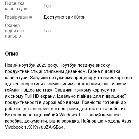
Підсвітка
Так
клавіатури
Гравірування
Доступно за 400грн
Сканер
відбитків
Так
пальців
Опис
Новий ноутбук 2023 року. Ноутбук поєднує високу
продуктивність зі стильним дизайном. Гарна підсвітка
клавіатури. Завдяки потужному процесору та відеокарті він
здатен впоратися з вимогливим завданнями, включаючи
геймінг і відео монтаж. Завдяки тонкому корпусу та
якісному Full HD екрану, ідеально підійде для підвищеної
продуктивності в дорозі або вдома. Повністю готовий до
роботи. (встановлені всі програми для тестів та роботи).
Встановлено ліцензійний Windows 11. Повний комплект
коробка, документи, рідна зарядка. Найновіша модель Asus
Vivobook 17X K1703ZA-SB54.