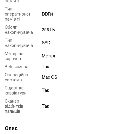
пам'яті
Тип
оперативної
DDR4
пам`яті
Обсяг
256 ГБ
накопичувача
Тип
SSD
накопичувача
Матеріал
Метал
корпуса
Веб-камера
Так
Операційна
Mac OS
система
Підсвітка
Так
клавіатури
Сканер
відбитків
Так
пальців
Опис