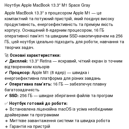
Ноутбук Apple MacBook 13.3" M1 Space Gray
Apple MacBook 13.3" з процесором Apple M1 — це
компактний та потужний пристрій, який поєднує високу
продуктивність, енергоефективність та преміум якість
корпусу. Оснащений 8-ядерним процесором, 16 ГБ
оперативної пам’яті та швидким SSD-накопичувачем на 256
ГБ, цей ноутбук ідеально підходить для роботи, навчання та
творчих задач.
🚀
Основні характеристики:
✔
Дисплей:
13.3" Retina — яскравий, чіткий екран із точним
відтворенням кольорів
✔
Процесор:
Apple M1 (8 ядер) — швидка і
енергоефективна платформа для різних завдань
✔
Оперативна пам’ять:
16 ГБ — забезпечує плавну
багатозадачність
✔
SSD:
256 ГБ — швидке зберігання файлів та програм
✅
Ноутбук готовий до роботи:
🔹 Встановлена ліцензійна macOS із усіма необхідними
драйверами та програмами
🔹 Миттєве завантаження системи та швидка робота
🔹 Гарантія на пристрій