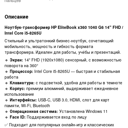
пальцев
Описание
Ноутбук-трансформер HP EliteBook x360 1040 G6 14" FHD /
Intel Core i5-8265U
Стильный и ультратонкий бизнес-ноутбук, сочетающий
мобильность, мощность и гибкость формата
трансформера. Идеален для работы, учёбы и презентаций.
🔹
Экран:
14" FHD (1920x1080) сенсорный, с возможностью
поворота на 360°
🔹
Процессор:
Intel Core i5-8265U — быстрая и стабильная
работа
🔹
Клавиатура:
с подсветкой, удобна для работы в темноте
🔹
Корпус:
премиум алюминий, выдерживает ежедневное
использование
🔹
Интерфейсы:
USB-C, USB 3.0, HDMI, слот для карт
памяти, Wi-Fi, Bluetooth
🔹
Операционная система:
Установлена Windows 11
🔹
Face ID:
Поддерживается вход по лицу
✅ Подходит для популярных онлайн-игр и классических