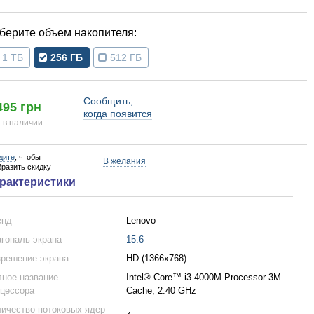
объем накопителя
1 ТБ
256 ГБ
512 ГБ
Сообщить,
495 грн
когда появится
 в наличии
дите
, чтобы
В желания
бразить скидку
рактеристики
енд
Lenovo
гональ экрана
15.6
решение экрана
HD (1366x768)
ное название
Intel® Core™ i3-4000M Processor 3M
цессора
Cache, 2.40 GHz
ичество потоковых ядер