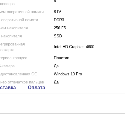
4
цессора
ем оперативной памяти
8 Гб
 оперативной памяти
DDR3
ем накопителя
256 ГБ
 накопителя
SSD
егрированная
Intel HD Graphics 4600
еокарта
ериал корпуса
Пластик
-камера
Да
едустановленная ОС
Windows 10 Pro
нер отпечатков пальцев
Да
ставка
Оплата