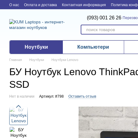
Перейти к основному контенту
О нас
Оплата и доставка
Контактная информация
Политика конф
(093) 001 26 26
Перезво
Ноутбуки
Компьютери
Главная
Ноутбуки
Ноутбуки Lenovo
БУ Ноутбук Lenovo ThinkPad 
SSD
Нет в наличии
Артикул: #798
Оставить отзыв