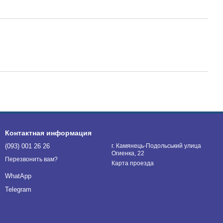
Контактная информация
(093) 001 26 26
г. Камянець-Подольський улица
Огиенка, 22
Перезвонить вам?
Карта проезда
WhatApp
Telegram