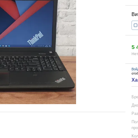
5 
Нет
Вой
ото
Ха
Бр
Диа
Раз
Пол
про
Кол