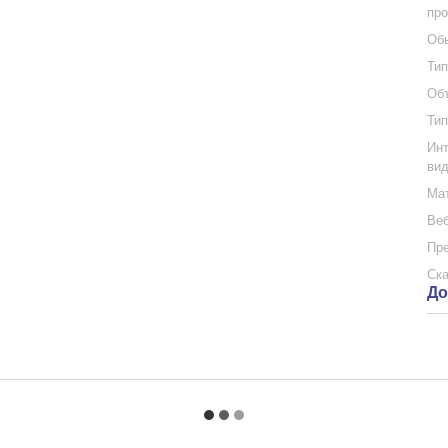
про
Обь
Тип
Объ
Тип
Инт
вид
Мат
Веб
Пр
Ска
До