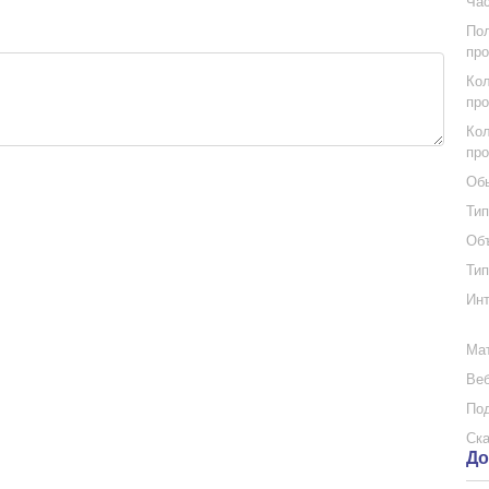
Час
Пол
про
Кол
про
Кол
про
Обь
Тип
Объ
Тип
Инт
Мат
Веб
Под
Ска
До