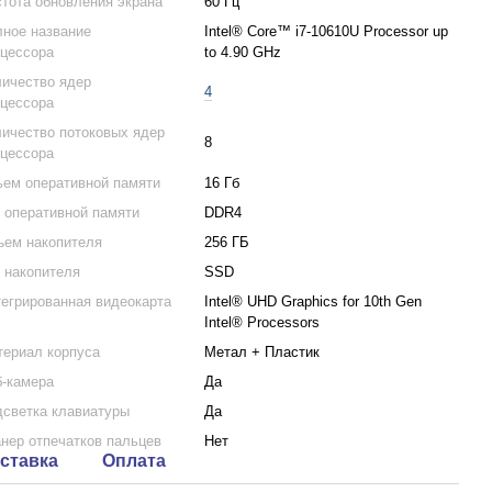
тота обновления экрана
60 Гц
ное название
Intel® Core™ i7-10610U Processor up
цессора
to 4.90 GHz
ичество ядер
4
цессора
ичество потоковых ядер
8
цессора
ем оперативной памяти
16 Гб
 оперативной памяти
DDR4
ем накопителя
256 ГБ
 накопителя
SSD
егрированная видеокарта
Intel® UHD Graphics for 10th Gen
Intel® Processors
ериал корпуса
Метал + Пластик
-камера
Да
светка клавиатуры
Да
нер отпечатков пальцев
Нет
ставка
Оплата