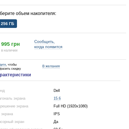
объем накопителя
256 ГБ
Сообщить,
 995 грн
когда появится
 в наличии
дите
, чтобы
В желания
бразить скидку
рактеристики
енд
Dell
гональ экрана
15.6
решение экрана
Full HD (1920x1080)
 экрана
IPS
сорный экран
Да