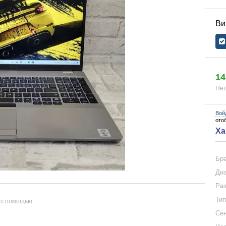
14
Нет
Вой
ото
Ха
Бр
Диа
Раз
Тип
 с помощью
Сен