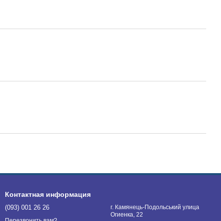
Контактная информация
(093) 001 26 26
г. Камянець-Подольський улица
Огиенка, 22
Перезвонить вам?