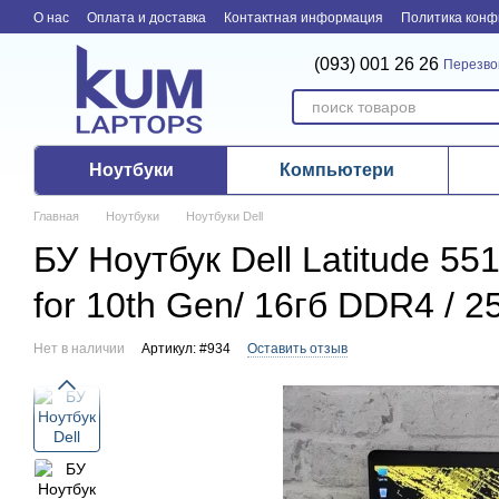
Перейти к основному контенту
О нас
Оплата и доставка
Контактная информация
Политика конф
(093) 001 26 26
Перезво
Ноутбуки
Компьютери
Главная
Ноутбуки
Ноутбуки Dell
БУ Ноутбук Dell Latitude 55
for 10th Gen/ 16гб DDR4 / 
Нет в наличии
Артикул: #934
Оставить отзыв