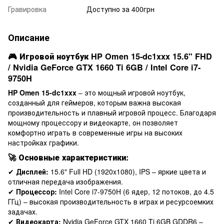
Гравировка
Доступно за 400грн
Описание
🎮
Игровой ноутбук HP Omen 15-dc1xxx 15.6" FHD
/ Nvidia GeForce GTX 1660 Ti 6GB / Intel Core i7-
9750H
HP Omen 15-dc1xxx
– это мощный игровой ноутбук,
созданный для геймеров, которым важна высокая
производительность и плавный игровой процесс. Благодаря
мощному процессору и видеокарте, он позволяет
комфортно играть в современные игры на высоких
настройках графики.
🚀
Основные характеристики:
✔
Дисплей:
15.6" Full HD (1920x1080), IPS – яркие цвета и
отличная передача изображения.
✔
Процессор:
Intel Core i7-9750H (6 ядер, 12 потоков, до 4.5
ГГц) – высокая производительность в играх и ресурсоемких
задачах.
✔
Видеокарта:
Nvidia GeForce GTX 1660 Ti 6GB GDDR6 –